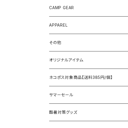
ANOBA
テント、シェルター
CAMP GEAR
AO COOLERS
バックパック
テント、タープ
APPAREL
テント、シェルター
asobito
ポーチ／サコッシュ
スリーピングギア
トップス
その他
タープ
寝袋
AS2OV
ストレージ
テーブル、チェア
ボトムス
遊び
オリジナルアイテム
アクセサリー
マット
テーブル
フィッシング
AXESQUIN
パッキングアクセサリー
ランタン、ライト
アンダーウェア
ケア用品
ネコポス対象商品【送料385円/個】
コット
チェア
ラジコン
燃料ランタン
Ballistics
スリーピングギア
焚火台／薪ストーブ
ハンドウェア
雑貨
サマーセール
ハンモック
アクセサリー
その他
LEDライト
焚火台
BEDROCK SANDALS
クッキングギア
暖房器具
ヘッドギア
アウトレット
酷暑対策グッズ
ブランケット
アクセサリー
薪ストーブ