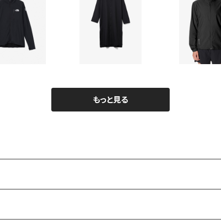
【HOUDINI】Ws Rout
【HOUDINI】M
NORTH FACE】
e Shirt Dress II
Trail Ho
TION GRID F
¥23,760
¥29,7
19,800
FULL ZIP HO
ODIE
20%OFF
10%OF
もっと見る