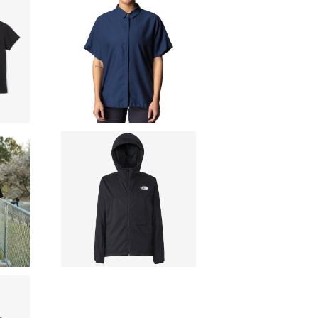
s Pace
【HOUDINI】Ws Tree
e
Top
80
¥15,840
F
10%OFF
I RECO
【THE NORTH FACE】
-Shirt
Swallowtail Hoodie
8
¥14,080
F
20%OFF