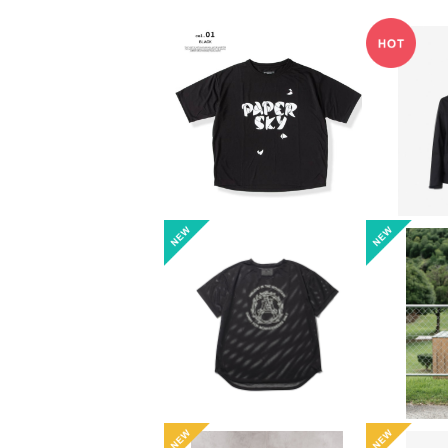
【PAPER SKY】Classi
【THE 
c ‘Paper Logo’ T-SH
ベンチ
¥7,128
¥
IRT
（
10%OFF
【MOUNTAIN RESEA
【MOUN
RCH】Mesh Tee ”A
RCH】Me
¥11,880
¥
Wreathe”
10%OFF