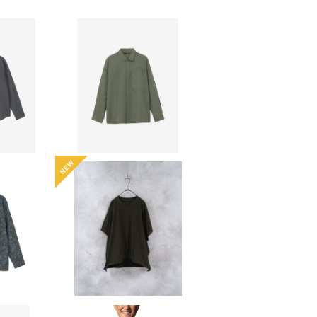
 FACE】
【THE NORTH FACE】
ツ（レデ
ハイカーズシャツ（メン
10
¥18,810
）
ズ）
F
10%OFF
 FACE】
【AXESQUIN】QD CO
ツ（メン
COON TEE
20
¥10,890
F
10%OFF