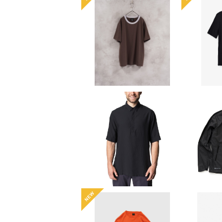
【AXESQUIN modifie
【HOUD
d】QD TRIM TEE
Mes
¥7,920
10%OFF
【HOUDINI】 M's Tree
GOSS
Polo Shirt
GG Hoo
¥17,820
¥
t wit
10%OFF