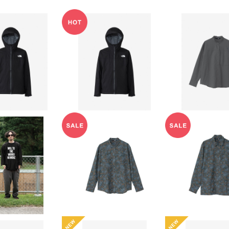
NORTH FACE】
【THE NORTH FACE】
【THE NORTH
ャージャケット
ベンチャージャケット（メ
ハイカーズシャ
17,600
¥17,600
¥18,8
レディース）
ンズ）
ィース
20%OFF
20%OFF
10%OF
TAIN RESEA
【THE NORTH FACE】
【THE NORTH
sh B.B. BLA
ハイカーズシャツ（レデ
ハイカーズシャ
13,860
¥16,720
¥16,7
CK
ィース）
ズ）
10%OFF
20%OFF
20%OF