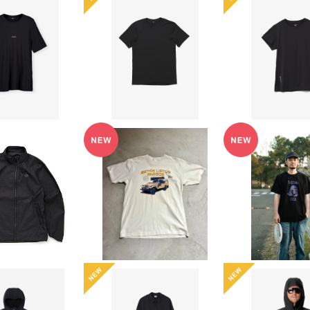
INI】Ms Tree
【HOUDINI】Ms Pace
【HOUDINI】W
sage Tee
Air Tee
Air Te
¥8,910
¥11,880
¥11,8
10%OFF
10%OFF
10%OF
TACOMA FUJ
AMER GEAR
HIGHLAX RCC オリジ
RDS 26ss T
dless Jacke
ナルTシャツ ”ESTAS L
¥7,12
30,800
¥6,050
h Dyneema®
ISTO? AMIGOS”
10%OF