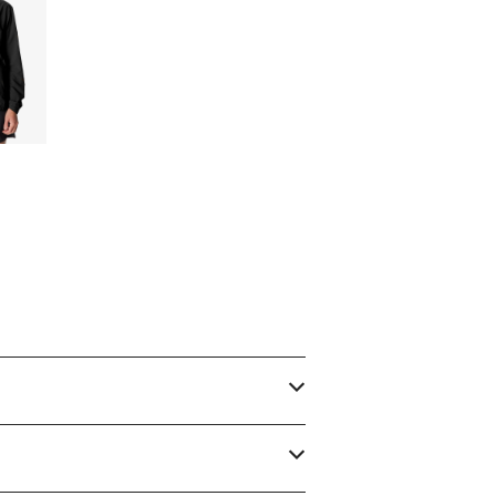
s Pace
udi
00
F