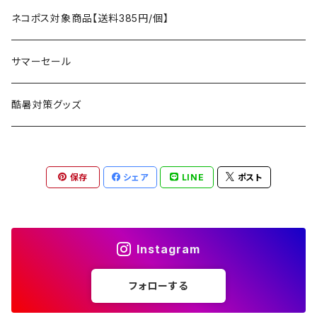
アクセサリー
マット
テーブル
フィッシング
AXESQUIN
パッキングアクセサリー
ランタン、ライト
アンダーウェア
ケア用品
ネコポス対象商品【送料385円/個】
コット
チェア
ラジコン
燃料ランタン
Ballistics
スリーピングギア
焚火台／薪ストーブ
ハンドウェア
雑貨
サマーセール
ハンモック
アクセサリー
その他
LEDライト
焚火台
BEDROCK SANDALS
クッキングギア
暖房器具
ヘッドギア
アウトレット
酷暑対策グッズ
ブランケット
アクセサリー
薪ストーブ
バーナー／ストーブ
石油ストーブ
Belmont
ボトル／ハイドレーション
ナイフ、刃物
サングラス
アクセサリー
保存
シェア
LINE
ポスト
七輪、グリル
クッカー
ガスストーブ
ナイフ
BRING
ヘッドライト／ランタン
クッキングギア
フットウェア
アクセサリー
カトラリー
湯たんぽ
斧、鉈
バーナー／ストーブ
BROOKLYN WORKS
アクセサリー
コンテナ、ギアケース
アクセサリー
Instagram
コーヒーアイテム
アクセサリー
アクセサリー
クッカー
B.V.D.
ラック、スタンド
キッズ
フォローする
アクセサリー
カトラリー