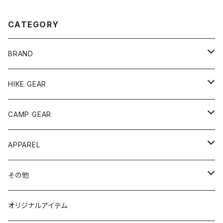
CATEGORY
BRAND
andwander
HIKE GEAR
ANOBA
テント、シェルター
CAMP GEAR
AO COOLERS
バックパック
テント、タープ
APPAREL
テント、シェルター
asobito
ポーチ／サコッシュ
スリーピングギア
トップス
その他
タープ
寝袋
AS2OV
ストレージ
テーブル、チェア
ボトムス
遊び
オリジナルアイテム