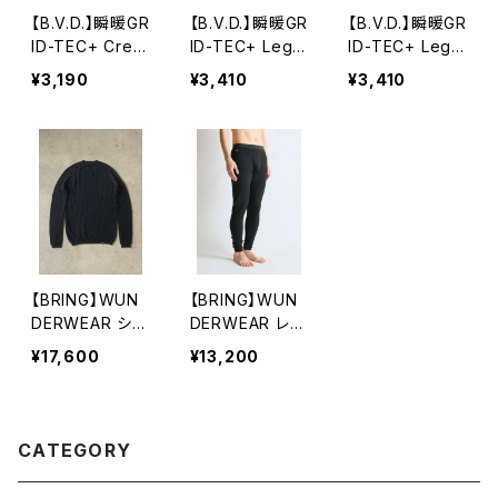
【B.V.D.】瞬暖GR
【B.V.D.】瞬暖GR
【B.V.D.】瞬暖GR
ID-TEC+ Crew
ID-TEC+ Leg
ID-TEC+ Leg
-neck Thumbh
Warmer Leggi
Warmer Leggi
¥3,190
¥3,410
¥3,410
ole MENS
ngs Ladies
ngs MENS
【BRING】WUN
【BRING】WUN
DERWEAR シー
DERWEAR レギ
ムレスクルーネ
ンス
¥17,600
¥13,200
ック
CATEGORY