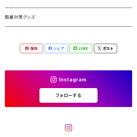
ハンモック
アクセサリー
その他
LEDライト
焚火台
BEDROCK SANDALS
クッキングギア
暖房器具
ヘッドギア
アウトレット
酷暑対策グッズ
ブランケット
アクセサリー
薪ストーブ
バーナー／ストーブ
石油ストーブ
Belmont
ボトル／ハイドレーション
ナイフ、刃物
サングラス
アクセサリー
保存
シェア
LINE
ポスト
七輪、グリル
クッカー
ガスストーブ
ナイフ
BRING
ヘッドライト／ランタン
クッキングギア
フットウェア
アクセサリー
カトラリー
湯たんぽ
斧、鉈
バーナー／ストーブ
BROOKLYN WORKS
アクセサリー
コンテナ、ギアケース
アクセサリー
Instagram
コーヒーアイテム
アクセサリー
アクセサリー
クッカー
B.V.D.
ラック、スタンド
キッズ
フォローする
アクセサリー
カトラリー
CALMA STORE
クーラーボックス
コーヒーアイテム
ハードクーラーボックス
CAMPROCK
ウォーターキャリア