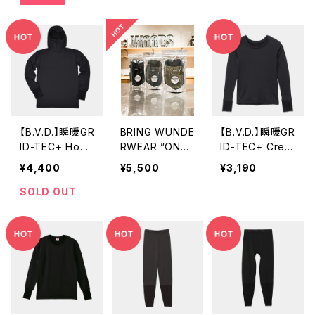
400
【B.V.D.】瞬暖GR
BRING WUNDE
【B.V.D.】瞬暖GR
ID-TEC+ Hood
RWEAR ”ONE”
ID-TEC+ Crew
ie Thumbhole
50/50
-neck Thumbh
¥4,400
¥5,500
¥3,190
MENS
ole Ladies
SOLD OUT