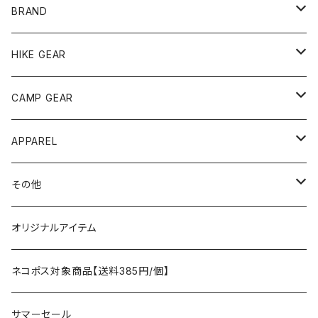
BRAND
andwander
HIKE GEAR
ANOBA
テント、シェルター
CAMP GEAR
AO COOLERS
バックパック
テント、タープ
APPAREL
テント、シェルター
asobito
ポーチ／サコッシュ
スリーピングギア
トップス
その他
タープ
寝袋
AS2OV
ストレージ
テーブル、チェア
ボトムス
遊び
オリジナルアイテム
アクセサリー
マット
テーブル
フィッシング
AXESQUIN
パッキングアクセサリー
ランタン、ライト
アンダーウェア
ケア用品
ネコポス対象商品【送料385円/個】
コット
チェア
ラジコン
燃料ランタン
Ballistics
スリーピングギア
焚火台／薪ストーブ
ハンドウェア
雑貨
サマーセール