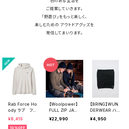
色のある生活を
ご提案していきます。
「野遊び」をもっと楽しく、
楽しむための アウトドアグッズを
発信してまいります。
Rab Force Ho
【Woolpower】
【BRING】WUN
ody ラブ フォ
FULL ZIP JAC
DERWEAR ハラ
ースフーディー
KET 400 / ウ
マキ
¥8,415
¥22,990
¥4,950
（メンズ）
ールパワー フル
10%OFF
ジップジャケット