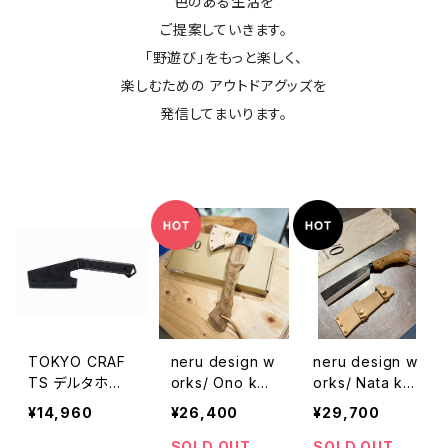
色のある生活を
ご提案していきます。
「野遊び」をもっと楽しく、
楽しむための アウトドアグッズを
発信してまいります。
TOKYO CRAF
neru design w
neru design w
TS デルタホー
orks/ Ono kez
orks/ Nata ke
ク
uru ネルデザイ
zuru
¥14,960
¥26,400
¥29,700
ンワークス オノ
ケズル
SOLD OUT
SOLD OUT