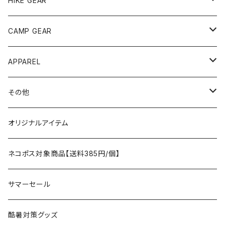
HIKE GEAR
ANOBA
テント、シェルター
CAMP GEAR
AO COOLERS
バックパック
テント、タープ
APPAREL
テント、シェルター
asobito
ポーチ／サコッシュ
スリーピングギア
トップス
その他
タープ
寝袋
AS2OV
ストレージ
テーブル、チェア
ボトムス
遊び
オリジナルアイテム
アクセサリー
マット
テーブル
フィッシング
AXESQUIN
パッキングアクセサリー
ランタン、ライト
アンダーウェア
ケア用品
ネコポス対象商品【送料385円/個】
コット
チェア
ラジコン
燃料ランタン
Ballistics
スリーピングギア
焚火台／薪ストーブ
ハンドウェア
雑貨
サマーセール
ハンモック
アクセサリー
その他
LEDライト
焚火台
BEDROCK SANDALS
クッキングギア
暖房器具
ヘッドギア
アウトレット
酷暑対策グッズ