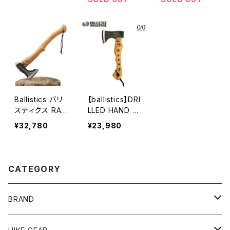
Ballistics バリ
【ballistics】DRI
スティクス RAID
LLED HAND A
AXE レイドアッ
XE 2
¥32,780
¥23,980
クス hickory ヒ
ッコリー
CATEGORY
BRAND
andwander