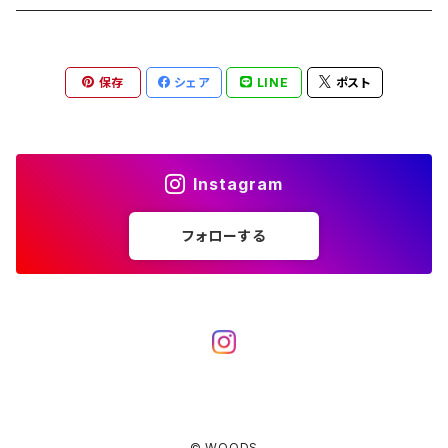
ブランケット
アクセサリー
薪ストーブ
バーナー／ストーブ
石油ストーブ
Belmont
ボトル／ハイドレーション
ナイフ、刃物
サングラス
アクセサリー
保存
シェア
LINE
ポスト
七輪、グリル
クッカー
ガスストーブ
ナイフ
BRING
ヘッドライト／ランタン
クッキングギア
フットウェア
アクセサリー
カトラリー
湯たんぽ
斧、鉈
バーナー／ストーブ
BROOKLYN WORKS
アクセサリー
コンテナ、ギアケース
アクセサリー
Instagram
コーヒーアイテム
アクセサリー
アクセサリー
クッカー
B.V.D.
ラック、スタンド
キッズ
フォローする
アクセサリー
カトラリー
CALMA STORE
クーラーボックス
コーヒーアイテム
ハードクーラーボックス
CAMPROCK
ウォーターキャリア
アクセサリー
ソフトクーラーボックス
ボトル
Carry The Sun
アクセサリー
© WOODS