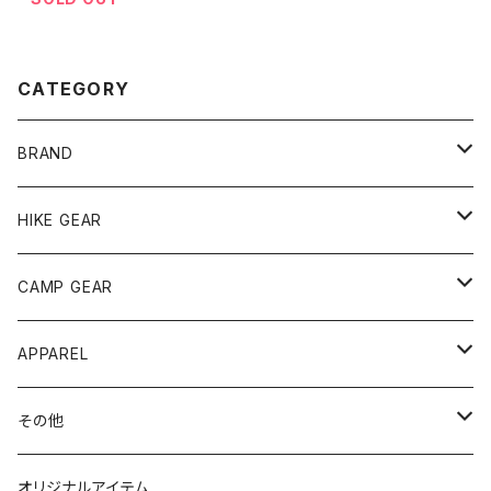
CATEGORY
BRAND
andwander
HIKE GEAR
ANOBA
テント、シェルター
CAMP GEAR
AO COOLERS
バックパック
テント、タープ
APPAREL
テント、シェルター
asobito
ポーチ／サコッシュ
スリーピングギア
トップス
その他
タープ
寝袋
AS2OV
ストレージ
テーブル、チェア
ボトムス
遊び
オリジナルアイテム