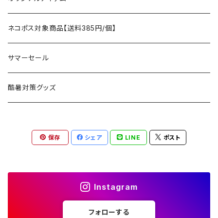
アクセサリー
マット
テーブル
フィッシング
AXESQUIN
パッキングアクセサリー
ランタン、ライト
アンダーウェア
ケア用品
ネコポス対象商品【送料385円/個】
コット
チェア
ラジコン
燃料ランタン
Ballistics
スリーピングギア
焚火台／薪ストーブ
ハンドウェア
雑貨
サマーセール
ハンモック
アクセサリー
その他
LEDライト
焚火台
BEDROCK SANDALS
クッキングギア
暖房器具
ヘッドギア
アウトレット
酷暑対策グッズ
ブランケット
アクセサリー
薪ストーブ
バーナー／ストーブ
石油ストーブ
Belmont
ボトル／ハイドレーション
ナイフ、刃物
サングラス
アクセサリー
保存
シェア
LINE
ポスト
七輪、グリル
クッカー
ガスストーブ
ナイフ
BRING
ヘッドライト／ランタン
クッキングギア
フットウェア
アクセサリー
カトラリー
湯たんぽ
斧、鉈
バーナー／ストーブ
BROOKLYN WORKS
アクセサリー
コンテナ、ギアケース
アクセサリー
Instagram
コーヒーアイテム
アクセサリー
アクセサリー
クッカー
B.V.D.
ラック、スタンド
キッズ
フォローする