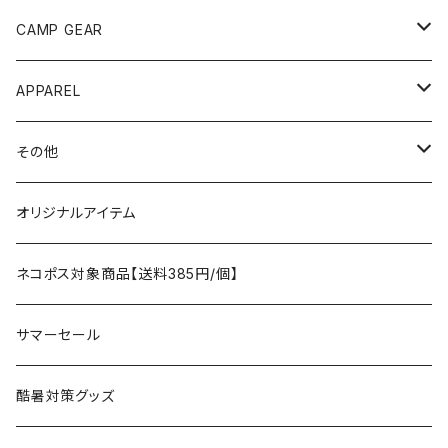
ANOBA
テント、シェルター
CAMP GEAR
AO COOLERS
バックパック
テント、タープ
APPAREL
テント、シェルター
asobito
ポーチ／サコッシュ
スリーピングギア
トップス
その他
タープ
寝袋
AS2OV
ストレージ
テーブル、チェア
ボトムス
遊び
オリジナルアイテム
アクセサリー
マット
テーブル
フィッシング
AXESQUIN
パッキングアクセサリー
ランタン、ライト
アンダーウェア
ケア用品
ネコポス対象商品【送料385円/個】
コット
チェア
ラジコン
燃料ランタン
Ballistics
スリーピングギア
焚火台／薪ストーブ
ハンドウェア
雑貨
サマーセール
ハンモック
アクセサリー
その他
LEDライト
焚火台
BEDROCK SANDALS
クッキングギア
暖房器具
ヘッドギア
アウトレット
酷暑対策グッズ
ブランケット
アクセサリー