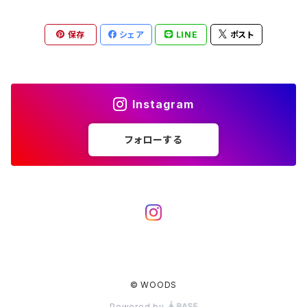
薪ストーブ
バーナー／ストーブ
石油ストーブ
Belmont
ボトル／ハイドレーション
ナイフ、刃物
サングラス
アクセサリー
保存
シェア
LINE
ポスト
七輪、グリル
クッカー
ガスストーブ
ナイフ
BRING
ヘッドライト／ランタン
クッキングギア
フットウェア
アクセサリー
カトラリー
湯たんぽ
斧、鉈
バーナー／ストーブ
BROOKLYN WORKS
アクセサリー
コンテナ、ギアケース
アクセサリー
Instagram
コーヒーアイテム
アクセサリー
アクセサリー
クッカー
B.V.D.
ラック、スタンド
キッズ
フォローする
アクセサリー
カトラリー
CALMA STORE
クーラーボックス
コーヒーアイテム
ハードクーラーボックス
CAMPROCK
ウォーターキャリア
アクセサリー
ソフトクーラーボックス
ボトル
Carry The Sun
アクセサリー
© WOODS
アクセサリー
ジャグ、タンク、バケツ
CHAORAS
Powered by