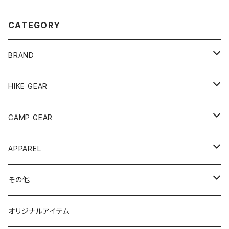
CATEGORY
BRAND
andwander
HIKE GEAR
ANOBA
テント、シェルター
CAMP GEAR
AO COOLERS
バックパック
テント、タープ
APPAREL
テント、シェルター
asobito
ポーチ／サコッシュ
スリーピングギア
トップス
その他
タープ
寝袋
AS2OV
ストレージ
テーブル、チェア
ボトムス
遊び
オリジナルアイテム