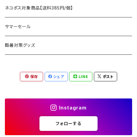
アクセサリー
マット
テーブル
フィッシング
AXESQUIN
パッキングアクセサリー
ランタン、ライト
アンダーウェア
ケア用品
ネコポス対象商品【送料385円/個】
コット
チェア
ラジコン
燃料ランタン
Ballistics
スリーピングギア
焚火台／薪ストーブ
ハンドウェア
雑貨
サマーセール
ハンモック
アクセサリー
その他
LEDライト
焚火台
BEDROCK SANDALS
クッキングギア
暖房器具
ヘッドギア
アウトレット
酷暑対策グッズ
ブランケット
アクセサリー
薪ストーブ
バーナー／ストーブ
石油ストーブ
Belmont
ボトル／ハイドレーション
ナイフ、刃物
サングラス
アクセサリー
保存
シェア
LINE
ポスト
七輪、グリル
クッカー
ガスストーブ
ナイフ
BRING
ヘッドライト／ランタン
クッキングギア
フットウェア
アクセサリー
カトラリー
湯たんぽ
斧、鉈
バーナー／ストーブ
BROOKLYN WORKS
アクセサリー
コンテナ、ギアケース
アクセサリー
Instagram
コーヒーアイテム
アクセサリー
アクセサリー
クッカー
B.V.D.
ラック、スタンド
キッズ
フォローする
アクセサリー
カトラリー