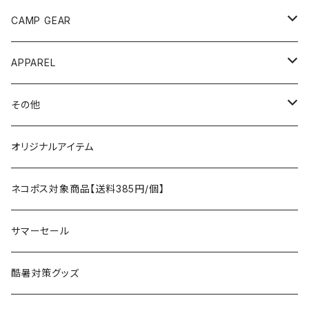
ANOBA
テント、シェルター
CAMP GEAR
AO COOLERS
バックパック
テント、タープ
APPAREL
テント、シェルター
asobito
ポーチ／サコッシュ
スリーピングギア
トップス
その他
タープ
寝袋
AS2OV
ストレージ
テーブル、チェア
ボトムス
遊び
オリジナルアイテム
アクセサリー
マット
テーブル
フィッシング
AXESQUIN
パッキングアクセサリー
ランタン、ライト
アンダーウェア
ケア用品
ネコポス対象商品【送料385円/個】
コット
チェア
ラジコン
燃料ランタン
Ballistics
スリーピングギア
焚火台／薪ストーブ
ハンドウェア
雑貨
サマーセール
ハンモック
アクセサリー
その他
LEDライト
焚火台
BEDROCK SANDALS
クッキングギア
暖房器具
ヘッドギア
アウトレット
酷暑対策グッズ
ブランケット
アクセサリー