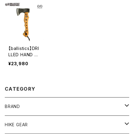
【ballistics】DRI
LLED HAND A
XE 2
¥23,980
CATEGORY
BRAND
andwander
HIKE GEAR