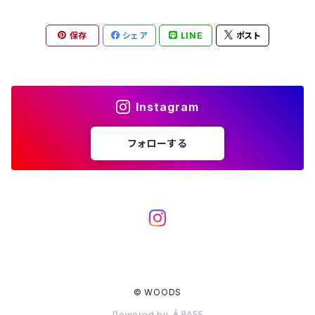
薪ストーブ
バーナー／ストーブ
石油ストーブ
Belmont
ボトル／ハイドレーション
ナイフ、刃物
サングラス
アクセサリー
保存
シェア
LINE
ポスト
七輪、グリル
クッカー
ガスストーブ
ナイフ
BRING
ヘッドライト／ランタン
クッキングギア
フットウェア
アクセサリー
カトラリー
湯たんぽ
斧、鉈
バーナー／ストーブ
BROOKLYN WORKS
アクセサリー
コンテナ、ギアケース
アクセサリー
Instagram
コーヒーアイテム
アクセサリー
アクセサリー
クッカー
B.V.D.
ラック、スタンド
キッズ
フォローする
アクセサリー
カトラリー
CALMA STORE
クーラーボックス
コーヒーアイテム
ハードクーラーボックス
CAMPROCK
ウォーターキャリア
アクセサリー
ソフトクーラーボックス
ボトル
Carry The Sun
アクセサリー
© WOODS
アクセサリー
ジャグ、タンク、バケツ
CHAORAS
Powered by