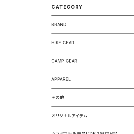
CATEGORY
BRAND
andwander
HIKE GEAR
ANOBA
テント、シェルター
CAMP GEAR
AO COOLERS
バックパック
テント、タープ
APPAREL
テント、シェルター
asobito
ポーチ／サコッシュ
スリーピングギア
トップス
その他
タープ
寝袋
AS2OV
ストレージ
テーブル、チェア
ボトムス
遊び
オリジナルアイテム
アクセサリー
マット
テーブル
フィッシング
AXESQUIN
パッキングアクセサリー
ランタン、ライト
アンダーウェア
ケア用品
ネコポス対象商品【送料385円/個】