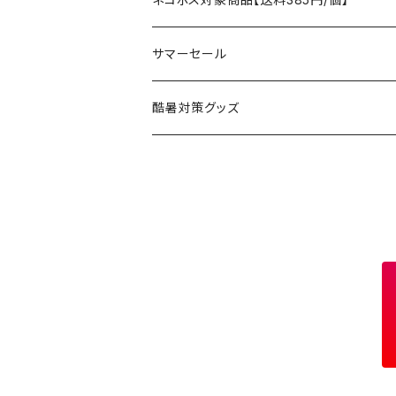
コット
チェア
ラジコン
燃料ランタン
Ballistics
スリーピングギア
焚火台／薪ストーブ
ハンドウェア
雑貨
サマーセール
ハンモック
アクセサリー
その他
LEDライト
焚火台
BEDROCK SANDALS
クッキングギア
暖房器具
ヘッドギア
アウトレット
酷暑対策グッズ
ブランケット
アクセサリー
薪ストーブ
バーナー／ストーブ
石油ストーブ
Belmont
ボトル／ハイドレーション
ナイフ、刃物
サングラス
アクセサリー
七輪、グリル
クッカー
ガスストーブ
ナイフ
BRING
ヘッドライト／ランタン
クッキングギア
フットウェア
アクセサリー
カトラリー
湯たんぽ
斧、鉈
バーナー／ストーブ
BROOKLYN WORKS
アクセサリー
コンテナ、ギアケース
アクセサリー
コーヒーアイテム
アクセサリー
アクセサリー
クッカー
B.V.D.
ラック、スタンド
キッズ
アクセサリー
カトラリー
CALMA STORE
クーラーボックス