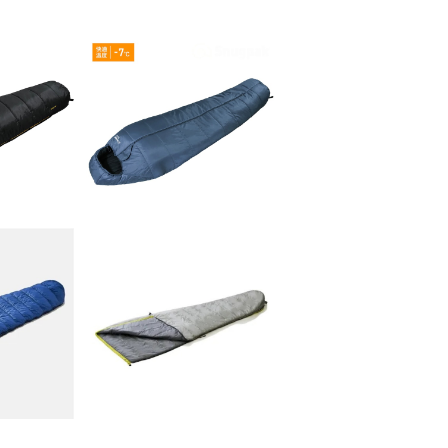
スナグパッ
Snugpak(スナグパッ
ーエクスト
ク) スリーパーエクスト
80
¥12,980
ライトジッ
リーム マミー センター
ジップ
ドライト 1
【ISUKA】アルファライト
フードレス
50
¥15,400