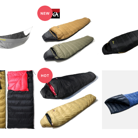
lcan™ Under
NANGA Approach S
Snugpak(
Quilt
ynthetic Fiber 1200
ク) スリーパ
33,000
¥19,800
¥12,9
( COYOTE / OLIVE )
リーム マミー 
NANGA 寝袋
プ
A ナンガ 北斗別
NANGA ナンガ 北斗別
【ISUKA】エア
ORA LIGHT オ
注 AURORA LIGHT オ
60
47,080
¥45,980
¥24,7
イト 600DX
ーロラライト 600DX
 スリーピングバ
マミー型 スリーピングバ
ッグ
ッグ