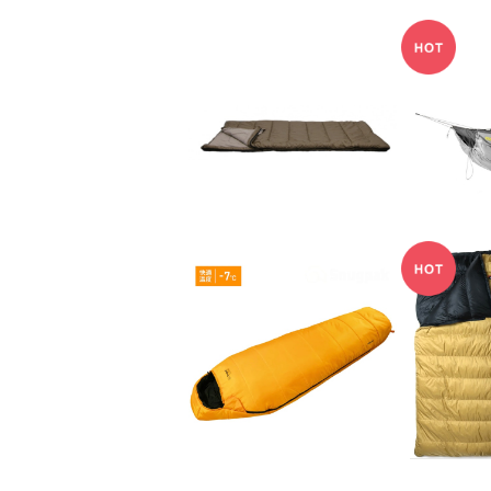
【ISUKA】シエスタ
eno Vu
¥5,940
¥
Snugpak(スナグパッ
NANG
ク) スリーパーエクスト
注 AUR
¥12,980
¥
リーム マミー ショート
ーロララ
ライトジップ
封筒型