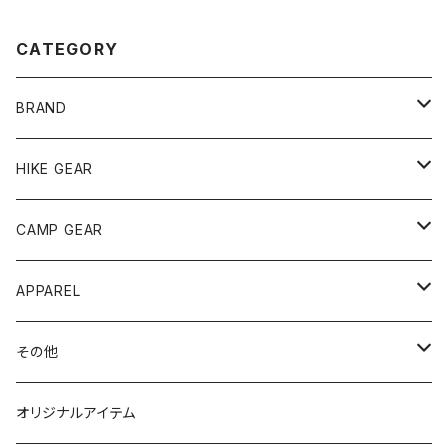
CATEGORY
BRAND
andwander
HIKE GEAR
ANOBA
テント、シェルター
CAMP GEAR
AO COOLERS
バックパック
テント、タープ
APPAREL
テント、シェルター
asobito
ポーチ／サコッシュ
スリーピングギア
トップス
その他
タープ
寝袋
AS2OV
ストレージ
テーブル、チェア
ボトムス
遊び
オリジナルアイテム