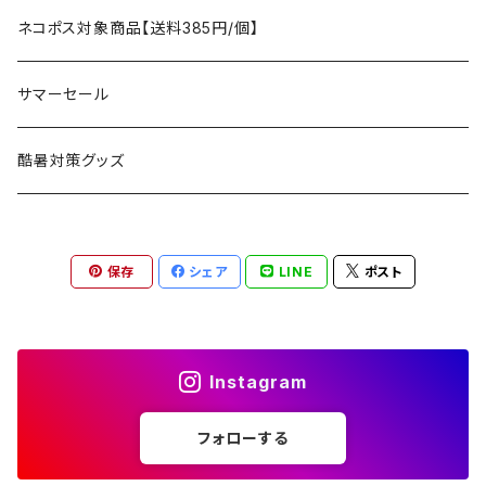
アクセサリー
マット
テーブル
フィッシング
AXESQUIN
パッキングアクセサリー
ランタン、ライト
アンダーウェア
ケア用品
ネコポス対象商品【送料385円/個】
コット
チェア
ラジコン
燃料ランタン
Ballistics
スリーピングギア
焚火台／薪ストーブ
ハンドウェア
雑貨
サマーセール
ハンモック
アクセサリー
その他
LEDライト
焚火台
BEDROCK SANDALS
クッキングギア
暖房器具
ヘッドギア
アウトレット
酷暑対策グッズ
ブランケット
アクセサリー
薪ストーブ
バーナー／ストーブ
石油ストーブ
Belmont
ボトル／ハイドレーション
ナイフ、刃物
サングラス
アクセサリー
保存
シェア
LINE
ポスト
七輪、グリル
クッカー
ガスストーブ
ナイフ
BRING
ヘッドライト／ランタン
クッキングギア
フットウェア
アクセサリー
カトラリー
湯たんぽ
斧、鉈
バーナー／ストーブ
BROOKLYN WORKS
アクセサリー
コンテナ、ギアケース
アクセサリー
Instagram
コーヒーアイテム
アクセサリー
アクセサリー
クッカー
B.V.D.
ラック、スタンド
キッズ
フォローする
アクセサリー
カトラリー