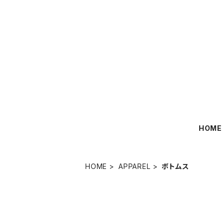
HOM
HOME
APPAREL
ボトムス