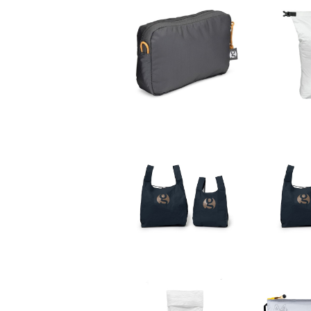
SOLD OUT
GOSSA
Sn
GOSSAMER GEAR／
Hipbelt Pocket／GR
¥3,520
EY
GOSSAMER GEAR／
GOSSA
Tyvek® Eco Bag M
Tyvek
¥4,290
SOLD OUT