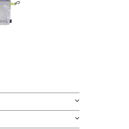
ta orga
r. A6
0