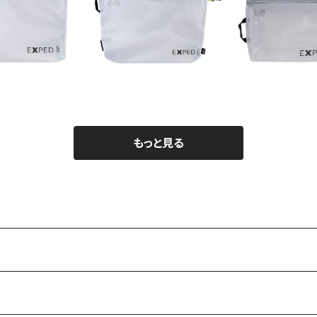
】Vista orga
【EXPED】Vista orga
r 25ver. A4
niser 25ver. A5
【EXPED】Vis
¥5,060
¥4,180
niser 25ve
¥3,30
もっと見る