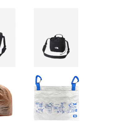
 FACE】
【THE NORTH FACE】
ーカメラ
MLカメラバッグ
0
¥7,920
F
10%OFF
UT
GOSSAMER GEAR／
The Crotch Pot
erogra
¥4,290
StuffS
0
 Dyneem