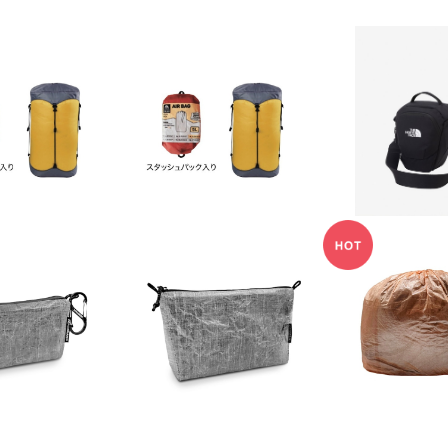
【THE NORTH
ITE GEAR】eV
【GRANITE GEAR】eV
エクスプローラ
シル コンプレッサ
ent®シル コンプレッサ
¥9,90
バッグ
¥6,600
¥6,050
13Lグリーン
ー 10Lイエロー
10%OF
LD OUT
SOLD OUT
SOLD O
ram】Hiker W
【zerogram】Hiker Po
ZEROGRAM z
SUL with Dyne
uch SUL with Dynee
m ゼログラム 
¥4,950
¥7,040
¥7,92
ema®
ma®
ack 8L with
a®