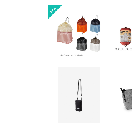
【asobito】プラスサック
【GRAN
ent®
¥2,900
ー 
SO
【THE NORTH FACE】
コンパクトカメラバッグ
【zerog
¥5,643
allet 
10%OFF