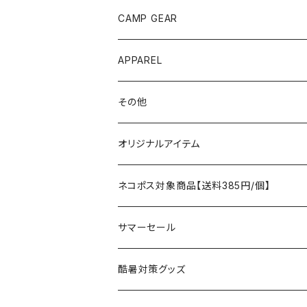
ANOBA
テント、シェルター
CAMP GEAR
AO COOLERS
バックパック
テント、タープ
APPAREL
テント、シェルター
asobito
ポーチ／サコッシュ
スリーピングギア
トップス
その他
タープ
寝袋
AS2OV
ストレージ
テーブル、チェア
ボトムス
遊び
オリジナルアイテム
アクセサリー
マット
テーブル
フィッシング
AXESQUIN
パッキングアクセサリー
ランタン、ライト
アンダーウェア
ケア用品
ネコポス対象商品【送料385円/個】
コット
チェア
ラジコン
燃料ランタン
Ballistics
スリーピングギア
焚火台／薪ストーブ
ハンドウェア
雑貨
サマーセール
ハンモック
アクセサリー
その他
LEDライト
焚火台
BEDROCK SANDALS
クッキングギア
暖房器具
ヘッドギア
アウトレット
酷暑対策グッズ
ブランケット
アクセサリー
薪ストーブ