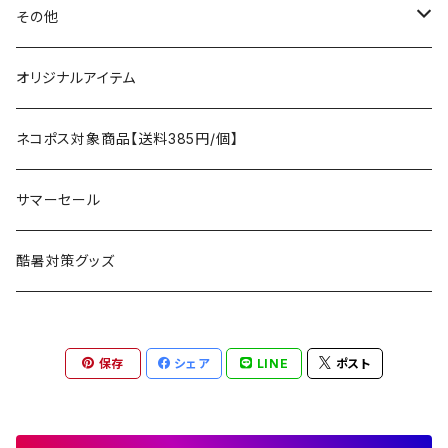
テント、シェルター
asobito
ポーチ／サコッシュ
スリーピングギア
トップス
その他
タープ
寝袋
AS2OV
ストレージ
テーブル、チェア
ボトムス
遊び
オリジナルアイテム
アクセサリー
マット
テーブル
フィッシング
AXESQUIN
パッキングアクセサリー
ランタン、ライト
アンダーウェア
ケア用品
ネコポス対象商品【送料385円/個】
コット
チェア
ラジコン
燃料ランタン
Ballistics
スリーピングギア
焚火台／薪ストーブ
ハンドウェア
雑貨
サマーセール
ハンモック
アクセサリー
その他
LEDライト
焚火台
BEDROCK SANDALS
クッキングギア
暖房器具
ヘッドギア
アウトレット
酷暑対策グッズ
ブランケット
アクセサリー
薪ストーブ
バーナー／ストーブ
石油ストーブ
Belmont
ボトル／ハイドレーション
ナイフ、刃物
サングラス
アクセサリー
保存
シェア
LINE
ポスト
七輪、グリル
クッカー
ガスストーブ
ナイフ
BRING
ヘッドライト／ランタン
クッキングギア
フットウェア
アクセサリー
カトラリー
湯たんぽ
斧、鉈
バーナー／ストーブ
BROOKLYN WORKS
アクセサリー
コンテナ、ギアケース
アクセサリー