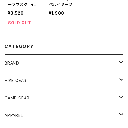
ープマスク+イヤ
ベルイヤープラ
ープラグス
グス
¥3,520
¥1,980
SOLD OUT
CATEGORY
BRAND
andwander
HIKE GEAR
ANOBA
テント、シェルター
CAMP GEAR
AO COOLERS
バックパック
テント、タープ
APPAREL