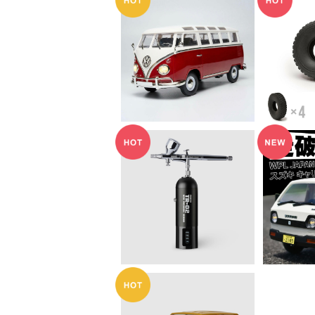
SOLD OUT
WPL J
イヤV
WPL JAPAN Miniシリ
ーズ CXD D52 RTR V
¥8,800
olkswagen Type 2
(ワーゲンバス)
SO
PROFIX TR-02 PRO
充電式エアブラシ マット
WPL J
¥9,900
ブラック
ャリイ 軽
D
SOLD OUT