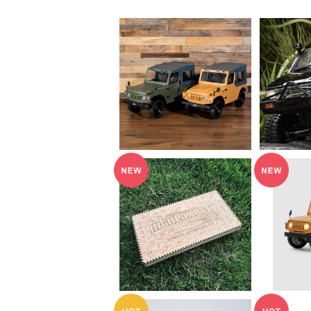
SO
WPL JAPAN スズキ
ジムニー(SJ10 4型) C
WPL J
¥17,600
84-1 RTR
RT
HIGHLAXRCC Speci
WPL 
al Limited Box
ジムニー(
¥17,600
¥