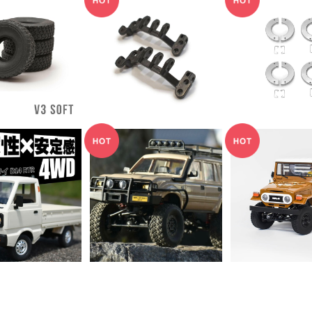
APAN ソフトタ
WPL JAPAN C34 C4
WPL JAPA
3(4個セット)
4シリーズ用アクスルト
ウェイトセット（
¥1,540
¥1,320
¥2,64
ラス2個セット
4）
LD OUT
WPL JAPAN C54-1
WPL JAPAN
RTR
R
APAN スズキ キ
¥11,000
¥14,3
トラRC RTR /
¥9,900
14（4WD）