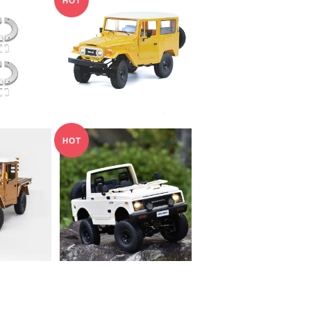
N ホイール
WPL JAPAN C34
for4x
0
¥11,000
SOLD OUT
 C44RT
WPL JAPAN スズキ
00
ジムニー(JA11C) C74
¥15,800
-1 RTR