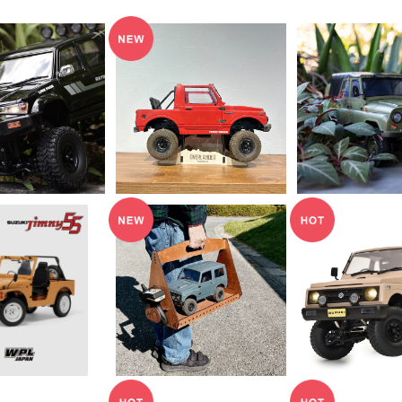
LD OUT
SOLD O
WPL ラジコンスタンド
（ジムニー専用）
APAN C64-1
WPL JAPAN 
¥1,320
R（ブラック）
2 RTR（UAZ-
¥9,900
¥12,6
グローバルエ
ン・技適マーク
SOLD O
JAPAN スズキ
HIGHLAXRCC RC C
SJ10 1型) C
arrier / ラジコンキャリ
WPL JAPA
16,500
¥5,500
84 RTR
ア
ジムニー(JA11)
¥12,8
TR