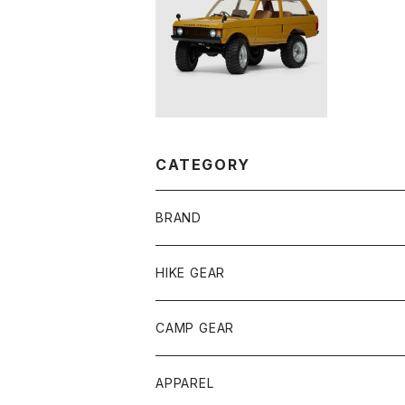
MNモデル レンジロー
バー1970 1/12 アウトド
¥16,800
アラジコン MN-168 R
TR CAMEL
CATEGORY
BRAND
andwander
HIKE GEAR
ANOBA
テント、シェルター
CAMP GEAR
AO COOLERS
バックパック
テント、タープ
APPAREL