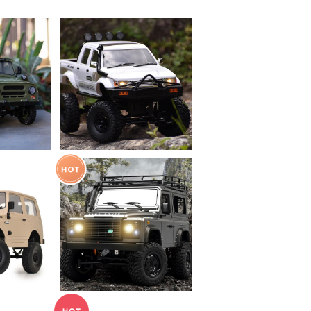
UT
SOLD OUT
C94 1/1
WPL JAPAN C64-1
469） ※
RTR（ホワイト）
50
¥8,800
ディショ
取得済み
UT
SOLD OUT
N スズキ
MNモデル ランドローバ
 C74 R
ー ディフェンダー90 1/1
00
¥11,000
2 アウトドアラジコン M
N-99s/98 RTR