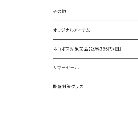
テント、シェルター
asobito
ポーチ／サコッシュ
スリーピングギア
トップス
その他
タープ
寝袋
AS2OV
ストレージ
テーブル、チェア
ボトムス
遊び
オリジナルアイテム
アクセサリー
マット
テーブル
フィッシング
AXESQUIN
パッキングアクセサリー
ランタン、ライト
アンダーウェア
ケア用品
ネコポス対象商品【送料385円/個】
コット
チェア
ラジコン
燃料ランタン
Ballistics
スリーピングギア
焚火台／薪ストーブ
ハンドウェア
雑貨
サマーセール
ハンモック
アクセサリー
その他
LEDライト
焚火台
BEDROCK SANDALS
クッキングギア
暖房器具
ヘッドギア
アウトレット
酷暑対策グッズ
ブランケット
アクセサリー
薪ストーブ
バーナー／ストーブ
石油ストーブ
Belmont
ボトル／ハイドレーション
ナイフ、刃物
サングラス
アクセサリー
七輪、グリル
クッカー
ガスストーブ
ナイフ
BRING
ヘッドライト／ランタン
クッキングギア
フットウェア
アクセサリー