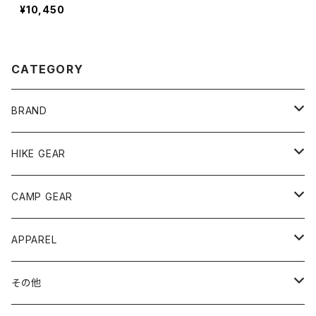
¥10,450
CATEGORY
BRAND
andwander
HIKE GEAR
ANOBA
テント、シェルター
CAMP GEAR
AO COOLERS
バックパック
テント、タープ
APPAREL
テント、シェルター
asobito
ポーチ／サコッシュ
スリーピングギア
トップス
その他