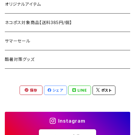
タープ
寝袋
AS2OV
ストレージ
テーブル、チェア
ボトムス
遊び
オリジナルアイテム
アクセサリー
マット
テーブル
フィッシング
AXESQUIN
パッキングアクセサリー
ランタン、ライト
アンダーウェア
ケア用品
ネコポス対象商品【送料385円/個】
コット
チェア
ラジコン
燃料ランタン
Ballistics
スリーピングギア
焚火台／薪ストーブ
ハンドウェア
雑貨
サマーセール
ハンモック
アクセサリー
その他
LEDライト
焚火台
BEDROCK SANDALS
クッキングギア
暖房器具
ヘッドギア
アウトレット
酷暑対策グッズ
ブランケット
アクセサリー
薪ストーブ
バーナー／ストーブ
石油ストーブ
Belmont
ボトル／ハイドレーション
ナイフ、刃物
サングラス
アクセサリー
保存
シェア
LINE
ポスト
七輪、グリル
クッカー
ガスストーブ
ナイフ
BRING
ヘッドライト／ランタン
クッキングギア
フットウェア
アクセサリー
カトラリー
湯たんぽ
斧、鉈
バーナー／ストーブ
BROOKLYN WORKS
アクセサリー
コンテナ、ギアケース
アクセサリー
Instagram
コーヒーアイテム
アクセサリー
アクセサリー
クッカー
B.V.D.
ラック、スタンド
キッズ