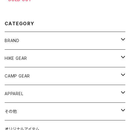
CATEGORY
BRAND
andwander
HIKE GEAR
ANOBA
テント、シェルター
CAMP GEAR
AO COOLERS
バックパック
テント、タープ
APPAREL
テント、シェルター
asobito
ポーチ／サコッシュ
スリーピングギア
トップス
その他
タープ
寝袋
AS2OV
ストレージ
テーブル、チェア
ボトムス
遊び
オリジナルアイテム