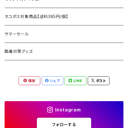
アクセサリー
マット
テーブル
フィッシング
AXESQUIN
パッキングアクセサリー
ランタン、ライト
アンダーウェア
ケア用品
ネコポス対象商品【送料385円/個】
コット
チェア
ラジコン
燃料ランタン
Ballistics
スリーピングギア
焚火台／薪ストーブ
ハンドウェア
雑貨
サマーセール
ハンモック
アクセサリー
その他
LEDライト
焚火台
BEDROCK SANDALS
クッキングギア
暖房器具
ヘッドギア
アウトレット
酷暑対策グッズ
ブランケット
アクセサリー
薪ストーブ
バーナー／ストーブ
石油ストーブ
Belmont
ボトル／ハイドレーション
ナイフ、刃物
サングラス
アクセサリー
保存
シェア
LINE
ポスト
七輪、グリル
クッカー
ガスストーブ
ナイフ
BRING
ヘッドライト／ランタン
クッキングギア
フットウェア
アクセサリー
カトラリー
湯たんぽ
斧、鉈
バーナー／ストーブ
BROOKLYN WORKS
アクセサリー
コンテナ、ギアケース
アクセサリー
Instagram
コーヒーアイテム
アクセサリー
アクセサリー
クッカー
B.V.D.
ラック、スタンド
キッズ
フォローする