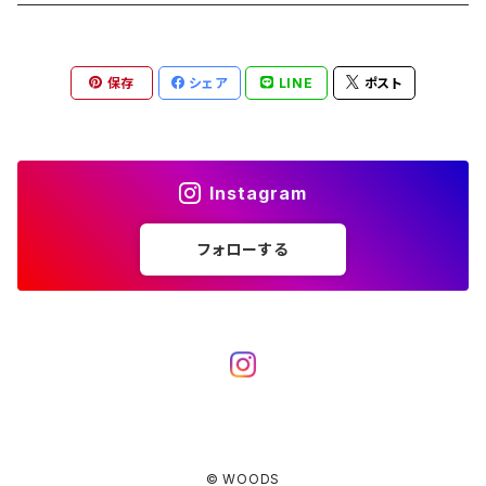
ブランケット
アクセサリー
薪ストーブ
バーナー／ストーブ
石油ストーブ
Belmont
ボトル／ハイドレーション
ナイフ、刃物
サングラス
アクセサリー
保存
シェア
LINE
ポスト
七輪、グリル
クッカー
ガスストーブ
ナイフ
BRING
ヘッドライト／ランタン
クッキングギア
フットウェア
アクセサリー
カトラリー
湯たんぽ
斧、鉈
バーナー／ストーブ
BROOKLYN WORKS
アクセサリー
コンテナ、ギアケース
アクセサリー
Instagram
コーヒーアイテム
アクセサリー
アクセサリー
クッカー
B.V.D.
ラック、スタンド
キッズ
フォローする
アクセサリー
カトラリー
CALMA STORE
クーラーボックス
コーヒーアイテム
ハードクーラーボックス
CAMPROCK
ウォーターキャリア
アクセサリー
ソフトクーラーボックス
ボトル
Carry The Sun
アクセサリー
© WOODS