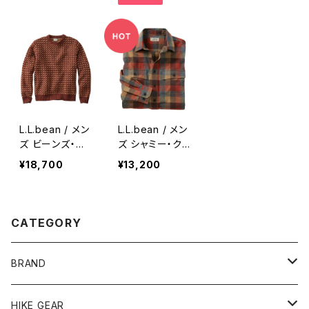
ネック
L.L.bean / メン
L.L.bean / メン
ズ ビーンズ・ク
ズ シャミー・ク
ラシック・ラグ・
ロス・シャツ、プ
¥18,700
¥13,200
ウール・セータ
ラッド
ー、クルーネッ
ク バーズアイ
CATEGORY
BRAND
andwander
HIKE GEAR