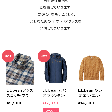
色のある生活を
ご提案していきます。
「野遊び」をもっと楽しく、
楽しむための アウトドアグッズを
発信してまいります。
L.L.bean メンズ
L.L.bean / メン
L.L.bean /メン
スコッチ・プラッ
ズ マウンテン・
ズ エル・エル・ビ
ド・フランネル・
クラシック・フル
ーン・クラシッ
¥9,900
¥12,870
¥14,300
シャツ
ジップ・ジャケッ
ク・ラグ・ウール・
10%OFF
ト
セーター、クルー