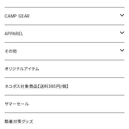
ANOBA
テント、シェルター
CAMP GEAR
AO COOLERS
バックパック
テント、タープ
APPAREL
テント、シェルター
asobito
ポーチ／サコッシュ
スリーピングギア
トップス
その他
タープ
寝袋
AS2OV
ストレージ
テーブル、チェア
ボトムス
遊び
オリジナルアイテム
アクセサリー
マット
テーブル
フィッシング
AXESQUIN
パッキングアクセサリー
ランタン、ライト
アンダーウェア
ケア用品
ネコポス対象商品【送料385円/個】
コット
チェア
ラジコン
燃料ランタン
Ballistics
スリーピングギア
焚火台／薪ストーブ
ハンドウェア
雑貨
サマーセール
ハンモック
アクセサリー
その他
LEDライト
焚火台
BEDROCK SANDALS
クッキングギア
暖房器具
ヘッドギア
アウトレット
酷暑対策グッズ