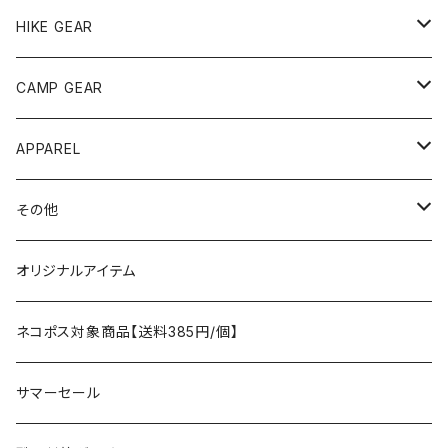
andwander
HIKE GEAR
ANOBA
テント、シェルター
CAMP GEAR
AO COOLERS
バックパック
テント、タープ
APPAREL
テント、シェルター
asobito
ポーチ／サコッシュ
スリーピングギア
トップス
その他
タープ
寝袋
AS2OV
ストレージ
テーブル、チェア
ボトムス
遊び
オリジナルアイテム
アクセサリー
マット
テーブル
フィッシング
AXESQUIN
パッキングアクセサリー
ランタン、ライト
アンダーウェア
ケア用品
ネコポス対象商品【送料385円/個】
コット
チェア
ラジコン
燃料ランタン
Ballistics
スリーピングギア
焚火台／薪ストーブ
ハンドウェア
雑貨
サマーセール
ハンモック
アクセサリー
その他
LEDライト