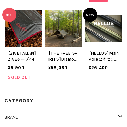
【ZIVETALIAN】
【THE FREE SP
［HELLOS］Main
ZIVEタープ44
IRITS】Diamon
Pole(2本セッ
《黒》
d tarp Olive
ト) /HL-PL-002
¥9,900
¥58,080
¥26,400
SOLD OUT
CATEGORY
BRAND