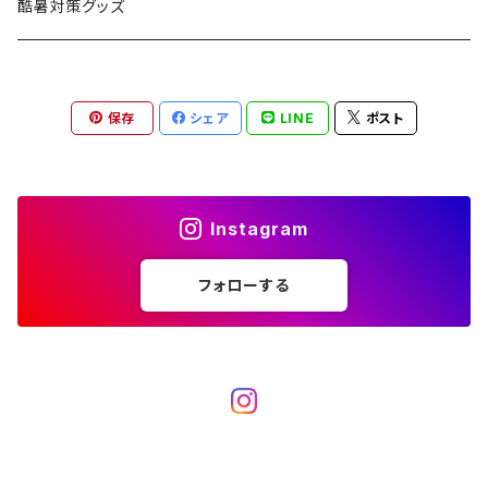
焚火台
BEDROCK SANDALS
クッキングギア
暖房器具
ヘッドギア
アウトレット
酷暑対策グッズ
ブランケット
アクセサリー
薪ストーブ
バーナー／ストーブ
石油ストーブ
Belmont
ボトル／ハイドレーション
ナイフ、刃物
サングラス
アクセサリー
保存
シェア
LINE
ポスト
七輪、グリル
クッカー
ガスストーブ
ナイフ
BRING
ヘッドライト／ランタン
クッキングギア
フットウェア
アクセサリー
カトラリー
湯たんぽ
斧、鉈
バーナー／ストーブ
BROOKLYN WORKS
アクセサリー
コンテナ、ギアケース
アクセサリー
Instagram
コーヒーアイテム
アクセサリー
アクセサリー
クッカー
B.V.D.
ラック、スタンド
キッズ
フォローする
アクセサリー
カトラリー
CALMA STORE
クーラーボックス
コーヒーアイテム
ハードクーラーボックス
CAMPROCK
ウォーターキャリア
アクセサリー
ソフトクーラーボックス
ボトル
Carry The Sun
アクセサリー