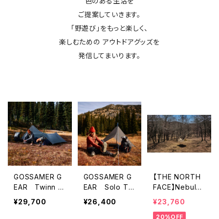
色のある生活を
ご提案していきます。
「野遊び」をもっと楽しく、
楽しむための アウトドアグッズを
発信してまいります。
GOSSAMER G
GOSSAMER G
【THE NORTH
EAR Twinn T
EAR Solo Tar
FACE】Nebula
arp ゴッサマ
p ゴッサマーギ
Tarp 2
¥29,700
¥26,400
¥23,760
ーギア
ア
20%OFF