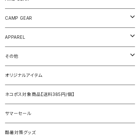
ANOBA
テント、シェルター
CAMP GEAR
AO COOLERS
バックパック
テント、タープ
APPAREL
テント、シェルター
asobito
ポーチ／サコッシュ
スリーピングギア
トップス
その他
タープ
寝袋
AS2OV
ストレージ
テーブル、チェア
ボトムス
遊び
オリジナルアイテム
アクセサリー
マット
テーブル
フィッシング
AXESQUIN
パッキングアクセサリー
ランタン、ライト
アンダーウェア
ケア用品
ネコポス対象商品【送料385円/個】
コット
チェア
ラジコン
燃料ランタン
Ballistics
スリーピングギア
焚火台／薪ストーブ
ハンドウェア
雑貨
サマーセール
ハンモック
アクセサリー
その他
LEDライト
焚火台
BEDROCK SANDALS
クッキングギア
暖房器具
ヘッドギア
アウトレット
酷暑対策グッズ