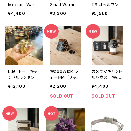
Medium Warm
Small Warm Li
TS オイルランタ
Light / Black B
ght / Black Be
ングローブ槌目
¥4,400
¥3,300
¥5,500
elt
lt
アンバー
Lue ルー キャ
WoodWick シ
カメヤマキャンド
ンドルランタン
ェードM （ジャー
ルハウス Woo
M専用）
dWick ウッドウ
¥12,100
¥2,200
¥4,400
ィック ジャーM
SOLD OUT
SOLD OUT