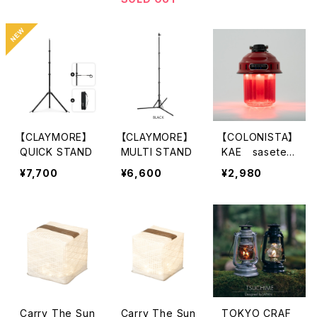
【CLAYMORE】
【CLAYMORE】
【COLONISTA】
QUICK STAND
MULTI STAND
KAE sasetek
udasai BONE
¥7,700
¥6,600
¥2,980
S【Red】
Carry The Sun
Carry The Sun
TOKYO CRAF