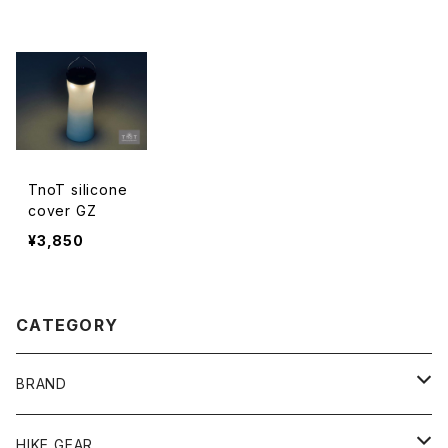
TnoT silicone
cover GZ
¥3,850
CATEGORY
BRAND
andwander
HIKE GEAR