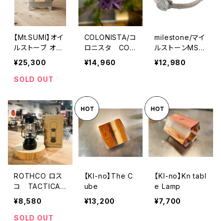
【Mt.SUMI】オイ
COLONISTA/コ
milestone/マイ
ルストーブ オー
ロニスタ CON
ルストーンMS-i1
ラ ルミ / Oilsto
PE10 Purple
Endurance Mo
¥25,300
¥14,960
¥12,980
ve AURA Lumi
del エンデュラ
ンス・モデル
SOLD OUT
ROTHCO ロス
【KI-no】The C
【KI-no】Kn tabl
コ TACTICAL
ube
e Lamp
OIL LANTERN
¥8,580
¥13,200
¥7,700
SOLD OUT