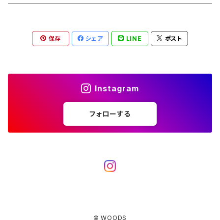
ブランケット
アクセサリー
薪ストーブ
バーナー／ストーブ
石油ストーブ
Belmont
ボトル／ハイドレーション
ナイフ、刃物
サングラス
アクセサリー
保存
シェア
LINE
ポスト
七輪、グリル
クッカー
ガスストーブ
ナイフ
BRING
ヘッドライト／ランタン
クッキングギア
フットウェア
アクセサリー
カトラリー
湯たんぽ
斧、鉈
バーナー／ストーブ
BROOKLYN WORKS
アクセサリー
コンテナ、ギアケース
アクセサリー
Instagram
コーヒーアイテム
アクセサリー
アクセサリー
クッカー
B.V.D.
ラック、スタンド
キッズ
フォローする
アクセサリー
カトラリー
CALMA STORE
クーラーボックス
コーヒーアイテム
ハードクーラーボックス
CAMPROCK
ウォーターキャリア
アクセサリー
ソフトクーラーボックス
ボトル
Carry The Sun
アクセサリー
© WOODS