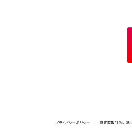
アクセサリー
七輪、グリル
クッカー
ガスストーブ
ナイフ
BRING
ヘッドライト／ランタン
クッキングギア
フットウェア
アクセサリー
カトラリー
湯たんぽ
斧、鉈
バーナー／ストーブ
BROOKLYN WORKS
アクセサリー
コンテナ、ギアケース
アクセサリー
コーヒーアイテム
アクセサリー
アクセサリー
クッカー
B.V.D.
ラック、スタンド
キッズ
アクセサリー
カトラリー
CALMA STORE
クーラーボックス
コーヒーアイテム
ハードクーラーボックス
CAMPROCK
ウォーターキャリア
アクセサリー
ソフトクーラーボックス
ボトル
Carry The Sun
アクセサリー
アクセサリー
ジャグ、タンク、バケツ
CHAORAS
プライバシーポリシー
特定商取引法に基