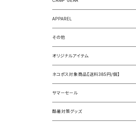
CAMP GEAR
AO COOLERS
バックパック
テント、タープ
APPAREL
テント、シェルター
asobito
ポーチ／サコッシュ
スリーピングギア
トップス
その他
タープ
寝袋
AS2OV
ストレージ
テーブル、チェア
ボトムス
遊び
オリジナルアイテム
アクセサリー
マット
テーブル
フィッシング
AXESQUIN
パッキングアクセサリー
ランタン、ライト
アンダーウェア
ケア用品
ネコポス対象商品【送料385円/個】
コット
チェア
ラジコン
燃料ランタン
Ballistics
スリーピングギア
焚火台／薪ストーブ
ハンドウェア
雑貨
サマーセール
ハンモック
アクセサリー
その他
LEDライト
焚火台
BEDROCK SANDALS
クッキングギア
暖房器具
ヘッドギア
アウトレット
酷暑対策グッズ
ブランケット
アクセサリー
薪ストーブ
バーナー／ストーブ
石油ストーブ
Belmont
ボトル／ハイドレーション
ナイフ、刃物
サングラス