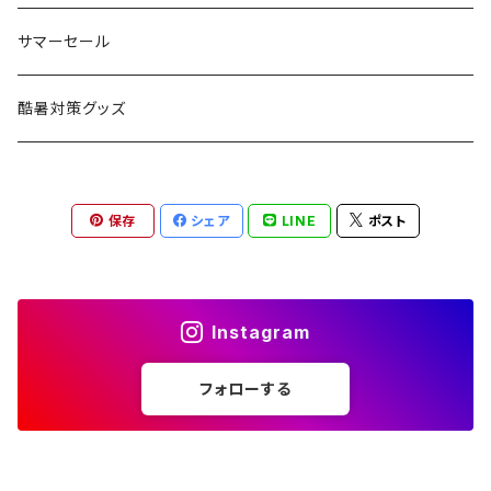
コット
チェア
ラジコン
燃料ランタン
Ballistics
スリーピングギア
焚火台／薪ストーブ
ハンドウェア
雑貨
サマーセール
ハンモック
アクセサリー
その他
LEDライト
焚火台
BEDROCK SANDALS
クッキングギア
暖房器具
ヘッドギア
アウトレット
酷暑対策グッズ
ブランケット
アクセサリー
薪ストーブ
バーナー／ストーブ
石油ストーブ
Belmont
ボトル／ハイドレーション
ナイフ、刃物
サングラス
アクセサリー
保存
シェア
LINE
ポスト
七輪、グリル
クッカー
ガスストーブ
ナイフ
BRING
ヘッドライト／ランタン
クッキングギア
フットウェア
アクセサリー
カトラリー
湯たんぽ
斧、鉈
バーナー／ストーブ
BROOKLYN WORKS
アクセサリー
コンテナ、ギアケース
アクセサリー
Instagram
コーヒーアイテム
アクセサリー
アクセサリー
クッカー
B.V.D.
ラック、スタンド
キッズ
フォローする
アクセサリー
カトラリー
CALMA STORE
クーラーボックス