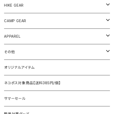
andwander
HIKE GEAR
ANOBA
テント、シェルター
CAMP GEAR
AO COOLERS
バックパック
テント、タープ
APPAREL
テント、シェルター
asobito
ポーチ／サコッシュ
スリーピングギア
トップス
その他
タープ
寝袋
AS2OV
ストレージ
テーブル、チェア
ボトムス
遊び
オリジナルアイテム
アクセサリー
マット
テーブル
フィッシング
AXESQUIN
パッキングアクセサリー
ランタン、ライト
アンダーウェア
ケア用品
ネコポス対象商品【送料385円/個】
コット
チェア
ラジコン
燃料ランタン
Ballistics
スリーピングギア
焚火台／薪ストーブ
ハンドウェア
雑貨
サマーセール
ハンモック
アクセサリー
その他
LEDライト
焚火台
BEDROCK SANDALS
クッキングギア
暖房器具
ヘッドギア
アウトレット
酷暑対策グッズ