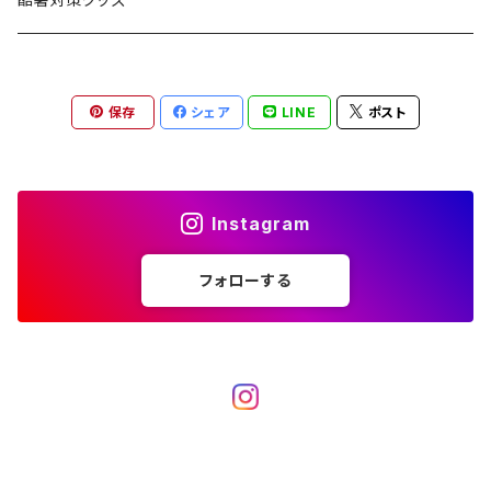
ブランケット
アクセサリー
薪ストーブ
バーナー／ストーブ
石油ストーブ
Belmont
ボトル／ハイドレーション
ナイフ、刃物
サングラス
アクセサリー
保存
シェア
LINE
ポスト
七輪、グリル
クッカー
ガスストーブ
ナイフ
BRING
ヘッドライト／ランタン
クッキングギア
フットウェア
アクセサリー
カトラリー
湯たんぽ
斧、鉈
バーナー／ストーブ
BROOKLYN WORKS
アクセサリー
コンテナ、ギアケース
アクセサリー
Instagram
コーヒーアイテム
アクセサリー
アクセサリー
クッカー
B.V.D.
ラック、スタンド
キッズ
フォローする
アクセサリー
カトラリー
CALMA STORE
クーラーボックス
コーヒーアイテム
ハードクーラーボックス
CAMPROCK
ウォーターキャリア
アクセサリー
ソフトクーラーボックス
ボトル
Carry The Sun
アクセサリー