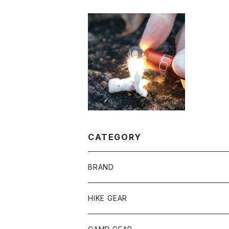
EXOTAC NANOSPA
RK / エクソタック ナノ
¥4,950
スパーク
CATEGORY
BRAND
andwander
HIKE GEAR
ANOBA
テント、シェルター