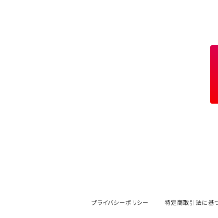
アクセサリー
七輪、グリル
クッカー
ガスストーブ
ナイフ
BRING
ヘッドライト／ランタン
クッキングギア
フットウェア
アクセサリー
カトラリー
湯たんぽ
斧、鉈
バーナー／ストーブ
BROOKLYN WORKS
アクセサリー
コンテナ、ギアケース
アクセサリー
コーヒーアイテム
アクセサリー
アクセサリー
クッカー
B.V.D.
ラック、スタンド
キッズ
アクセサリー
カトラリー
CALMA STORE
クーラーボックス
コーヒーアイテム
ハードクーラーボックス
CAMPROCK
ウォーターキャリア
アクセサリー
ソフトクーラーボックス
ボトル
Carry The Sun
アクセサリー
アクセサリー
ジャグ、タンク、バケツ
CHAORAS
プライバシーポリシー
特定商取引法に基