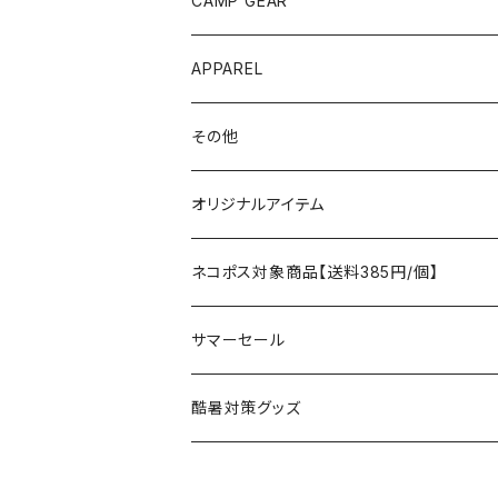
CAMP GEAR
AO COOLERS
バックパック
テント、タープ
APPAREL
テント、シェルター
asobito
ポーチ／サコッシュ
スリーピングギア
トップス
その他
タープ
寝袋
AS2OV
ストレージ
テーブル、チェア
ボトムス
遊び
オリジナルアイテム
アクセサリー
マット
テーブル
フィッシング
AXESQUIN
パッキングアクセサリー
ランタン、ライト
アンダーウェア
ケア用品
ネコポス対象商品【送料385円/個】
コット
チェア
ラジコン
燃料ランタン
Ballistics
スリーピングギア
焚火台／薪ストーブ
ハンドウェア
雑貨
サマーセール
ハンモック
アクセサリー
その他
LEDライト
焚火台
BEDROCK SANDALS
クッキングギア
暖房器具
ヘッドギア
アウトレット
酷暑対策グッズ
ブランケット
アクセサリー
薪ストーブ
バーナー／ストーブ
石油ストーブ
Belmont
ボトル／ハイドレーション
ナイフ、刃物
サングラス