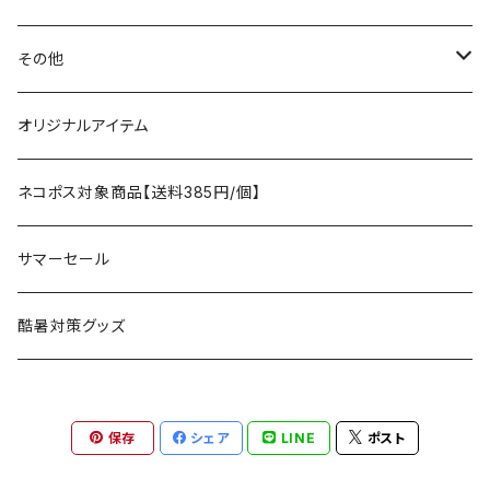
テント、シェルター
asobito
ポーチ／サコッシュ
スリーピングギア
トップス
その他
タープ
寝袋
AS2OV
ストレージ
テーブル、チェア
ボトムス
遊び
オリジナルアイテム
アクセサリー
マット
テーブル
フィッシング
AXESQUIN
パッキングアクセサリー
ランタン、ライト
アンダーウェア
ケア用品
ネコポス対象商品【送料385円/個】
コット
チェア
ラジコン
燃料ランタン
Ballistics
スリーピングギア
焚火台／薪ストーブ
ハンドウェア
雑貨
サマーセール
ハンモック
アクセサリー
その他
LEDライト
焚火台
BEDROCK SANDALS
クッキングギア
暖房器具
ヘッドギア
アウトレット
酷暑対策グッズ
ブランケット
アクセサリー
薪ストーブ
バーナー／ストーブ
石油ストーブ
Belmont
ボトル／ハイドレーション
ナイフ、刃物
サングラス
アクセサリー
保存
シェア
LINE
ポスト
七輪、グリル
クッカー
ガスストーブ
ナイフ
BRING
ヘッドライト／ランタン
クッキングギア
フットウェア