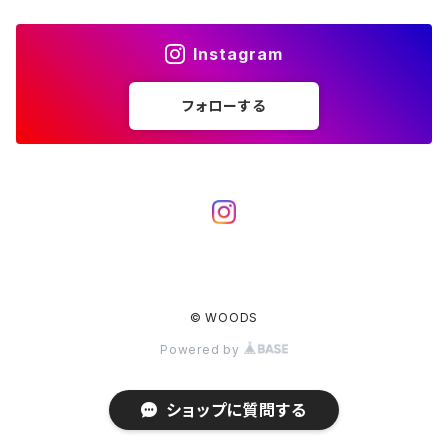
アクセサリー
カトラリー
湯たんぽ
斧、鉈
バーナー／ストーブ
BROOKLYN WORKS
アクセサリー
コンテナ、ギアケース
アクセサリー
Instagram
コーヒーアイテム
アクセサリー
アクセサリー
クッカー
B.V.D.
ラック、スタンド
キッズ
フォローする
アクセサリー
カトラリー
CALMA STORE
クーラーボックス
コーヒーアイテム
ハードクーラーボックス
CAMPROCK
ウォーターキャリア
アクセサリー
ソフトクーラーボックス
ボトル
Carry The Sun
アクセサリー
© WOODS
アクセサリー
ジャグ、タンク、バケツ
CHAORAS
Powered by
CLAYMORE
ショップに質問する