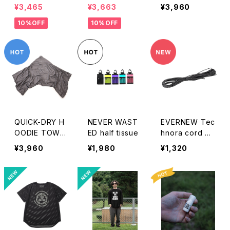
トアームカバー
カバーイット（ユ
HADE
¥3,465
¥3,663
¥3,960
（ユニセックス）
ニセックス）
10%OFF
10%OFF
QUICK-DRY H
NEVER WAST
EVERNEW Tec
OODIE TOWEL
ED half tissue
hnora cord 0.
BIG UV / クイッ
7mm 5M
¥3,960
¥1,980
¥1,320
クドライフーディ
ータオル ビッグ
UV