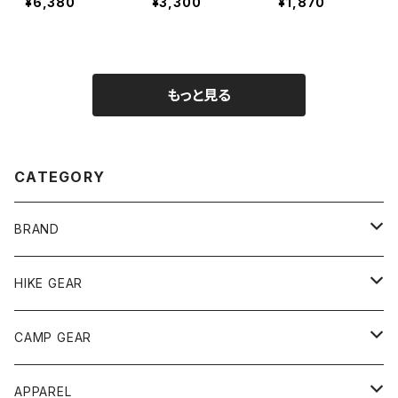
¥6,380
¥3,300
¥1,870
ィム
もっと見る
CATEGORY
BRAND
andwander
HIKE GEAR
ANOBA
テント、シェルター
CAMP GEAR
AO COOLERS
バックパック
テント、タープ
APPAREL