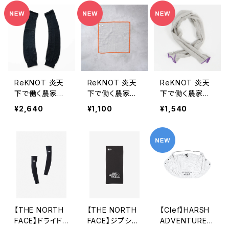
ReKNOT 炎天
ReKNOT 炎天
ReKNOT 炎天
下で働く農家が
下で働く農家が
下で働く農家が
つくったアームカ
つくった手ぬぐい
つくった手ぬぐい
¥2,640
¥1,100
¥1,540
バー
ハンカチ
タオル
【THE NORTH
【THE NORTH
【Clef】HARSH
FACE】ドライドッ
FACE】ジプシー
ADVENTURE S