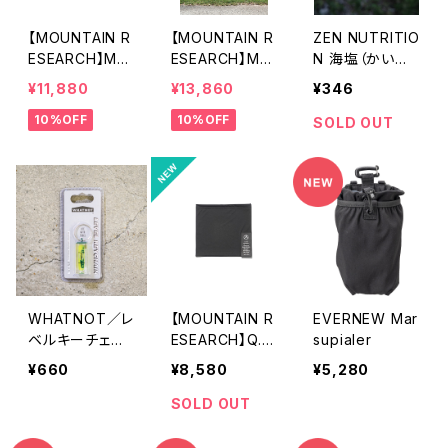
【MOUNTAIN R
【MOUNTAIN R
ZEN NUTRITIO
ESEARCH】Me
ESEARCH】Me
N 海塩（かいえ
sh Tee ”A Wre
sh B.B. BLACK
ん）
¥11,880
¥13,860
¥346
athe”
10%OFF
10%OFF
SOLD OUT
WHATNOT／レ
【MOUNTAIN R
EVERNEW Mar
ベルキーチェー
ESEARCH】Q.D.
supialer
ン｜LEVEL KEY
Tube
¥660
¥8,580
¥5,280
CHAIN
SOLD OUT