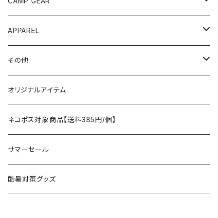
ANOBA
テント、シェルター
CAMP GEAR
AO COOLERS
バックパック
テント、タープ
APPAREL
テント、シェルター
asobito
ポーチ／サコッシュ
スリーピングギア
トップス
その他
タープ
寝袋
AS2OV
ストレージ
テーブル、チェア
ボトムス
遊び
オリジナルアイテム
アクセサリー
マット
テーブル
フィッシング
AXESQUIN
パッキングアクセサリー
ランタン、ライト
アンダーウェア
ケア用品
ネコポス対象商品【送料385円/個】
コット
チェア
ラジコン
燃料ランタン
Ballistics
スリーピングギア
焚火台／薪ストーブ
ハンドウェア
雑貨
サマーセール
ハンモック
アクセサリー
その他
LEDライト
焚火台
BEDROCK SANDALS
クッキングギア
暖房器具
ヘッドギア
アウトレット
酷暑対策グッズ
ブランケット
アクセサリー
薪ストーブ
バーナー／ストーブ
石油ストーブ
Belmont
ボトル／ハイドレーション
ナイフ、刃物
サングラス