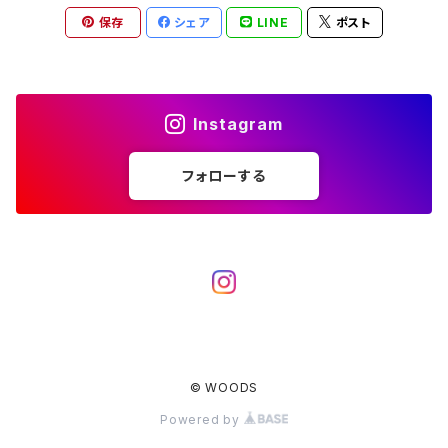
アクセサリー
保存
シェア
LINE
ポスト
七輪、グリル
クッカー
ガスストーブ
ナイフ
BRING
ヘッドライト／ランタン
クッキングギア
フットウェア
アクセサリー
カトラリー
湯たんぽ
斧、鉈
バーナー／ストーブ
BROOKLYN WORKS
アクセサリー
コンテナ、ギアケース
アクセサリー
Instagram
コーヒーアイテム
アクセサリー
アクセサリー
クッカー
B.V.D.
ラック、スタンド
キッズ
フォローする
アクセサリー
カトラリー
CALMA STORE
クーラーボックス
コーヒーアイテム
ハードクーラーボックス
CAMPROCK
ウォーターキャリア
アクセサリー
ソフトクーラーボックス
ボトル
Carry The Sun
アクセサリー
© WOODS
アクセサリー
ジャグ、タンク、バケツ
CHAORAS
Powered by