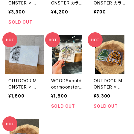
ONSTER × W
ONSTER カラ
ONSTER カラ
OODS オリジナ
ー転写ステッカ
ー転写ステッカ
¥3,300
¥4,200
¥700
ルレジャーシー
ー（セット販売）
ー（1枚）
ト
SOLD OUT
OUTDOOR M
WOODS×outd
OUTDOOR M
ONSTER × W
oormoonster
ONSTER × W
OODS オリジナ
オリジナル転写
OODS オリジナ
¥1,800
¥1,800
¥3,300
ルデザイン転写
ステッカー
ルワッペン【セッ
ステッカー（大）
ト】
SOLD OUT
SOLD OUT