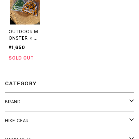
OUTDOOR M
ONSTER × W
OODS オリジナ
¥1,650
ルワッペン
SOLD OUT
CATEGORY
BRAND
andwander
HIKE GEAR