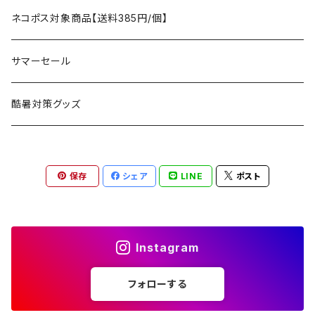
アクセサリー
マット
テーブル
フィッシング
AXESQUIN
パッキングアクセサリー
ランタン、ライト
アンダーウェア
ケア用品
ネコポス対象商品【送料385円/個】
コット
チェア
ラジコン
燃料ランタン
Ballistics
スリーピングギア
焚火台／薪ストーブ
ハンドウェア
雑貨
サマーセール
ハンモック
アクセサリー
その他
LEDライト
焚火台
BEDROCK SANDALS
クッキングギア
暖房器具
ヘッドギア
アウトレット
酷暑対策グッズ
ブランケット
アクセサリー
薪ストーブ
バーナー／ストーブ
石油ストーブ
Belmont
ボトル／ハイドレーション
ナイフ、刃物
サングラス
アクセサリー
保存
シェア
LINE
ポスト
七輪、グリル
クッカー
ガスストーブ
ナイフ
BRING
ヘッドライト／ランタン
クッキングギア
フットウェア
アクセサリー
カトラリー
湯たんぽ
斧、鉈
バーナー／ストーブ
BROOKLYN WORKS
アクセサリー
コンテナ、ギアケース
アクセサリー
Instagram
コーヒーアイテム
アクセサリー
アクセサリー
クッカー
B.V.D.
ラック、スタンド
キッズ
フォローする
アクセサリー
カトラリー