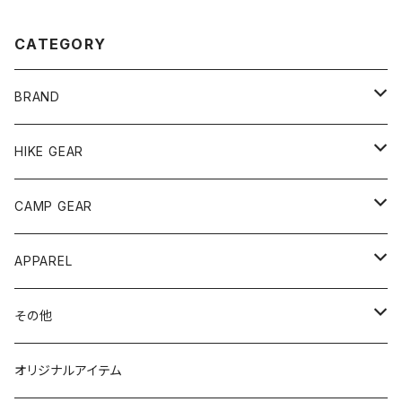
CATEGORY
BRAND
andwander
HIKE GEAR
ANOBA
テント、シェルター
CAMP GEAR
AO COOLERS
バックパック
テント、タープ
APPAREL
テント、シェルター
asobito
ポーチ／サコッシュ
スリーピングギア
トップス
その他
タープ
寝袋
AS2OV
ストレージ
テーブル、チェア
ボトムス
遊び
オリジナルアイテム