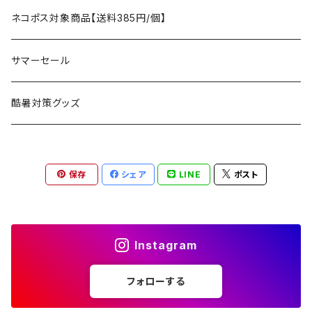
アクセサリー
マット
テーブル
フィッシング
AXESQUIN
パッキングアクセサリー
ランタン、ライト
アンダーウェア
ケア用品
ネコポス対象商品【送料385円/個】
コット
チェア
ラジコン
燃料ランタン
Ballistics
スリーピングギア
焚火台／薪ストーブ
ハンドウェア
雑貨
サマーセール
ハンモック
アクセサリー
その他
LEDライト
焚火台
BEDROCK SANDALS
クッキングギア
暖房器具
ヘッドギア
アウトレット
酷暑対策グッズ
ブランケット
アクセサリー
薪ストーブ
バーナー／ストーブ
石油ストーブ
Belmont
ボトル／ハイドレーション
ナイフ、刃物
サングラス
アクセサリー
保存
シェア
LINE
ポスト
七輪、グリル
クッカー
ガスストーブ
ナイフ
BRING
ヘッドライト／ランタン
クッキングギア
フットウェア
アクセサリー
カトラリー
湯たんぽ
斧、鉈
バーナー／ストーブ
BROOKLYN WORKS
アクセサリー
コンテナ、ギアケース
アクセサリー
Instagram
コーヒーアイテム
アクセサリー
アクセサリー
クッカー
B.V.D.
ラック、スタンド
キッズ
フォローする
アクセサリー
カトラリー