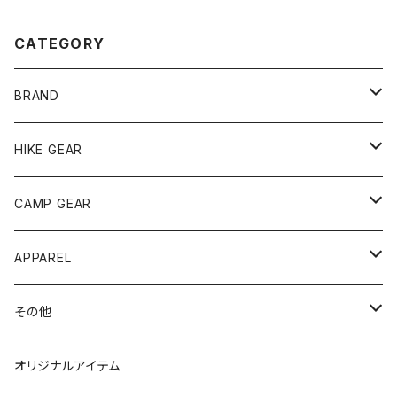
CATEGORY
BRAND
andwander
HIKE GEAR
ANOBA
テント、シェルター
CAMP GEAR
AO COOLERS
バックパック
テント、タープ
APPAREL
テント、シェルター
asobito
ポーチ／サコッシュ
スリーピングギア
トップス
その他
タープ
寝袋
AS2OV
ストレージ
テーブル、チェア
ボトムス
遊び
オリジナルアイテム