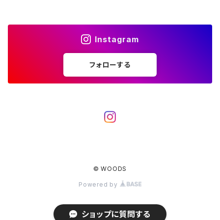
アクセサリー
カトラリー
湯たんぽ
斧、鉈
バーナー／ストーブ
BROOKLYN WORKS
アクセサリー
コンテナ、ギアケース
アクセサリー
Instagram
コーヒーアイテム
アクセサリー
アクセサリー
クッカー
B.V.D.
ラック、スタンド
キッズ
フォローする
アクセサリー
カトラリー
CALMA STORE
クーラーボックス
コーヒーアイテム
ハードクーラーボックス
CAMPROCK
ウォーターキャリア
アクセサリー
ソフトクーラーボックス
ボトル
Carry The Sun
アクセサリー
© WOODS
アクセサリー
ジャグ、タンク、バケツ
CHAORAS
Powered by
CLAYMORE
ショップに質問する