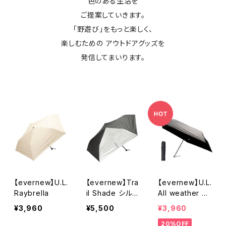
色のある生活を
ご提案していきます。
「野遊び」をもっと楽しく、
楽しむための アウトドアグッズを
発信してまいります。
【evernew】U.L.
【evernew】Tra
【evernew】U.L.
Raybrella
il Shade シルバ
All weather u
ー
mbrella
¥3,960
¥5,500
¥3,960
20%OFF