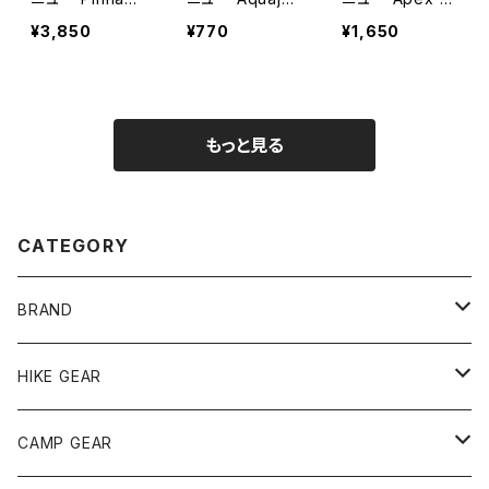
e mat 100 T1
ket 333ml SC
ulTidish
¥3,850
¥770
¥1,650
4/9
もっと見る
CATEGORY
BRAND
andwander
HIKE GEAR
ANOBA
テント、シェルター
CAMP GEAR