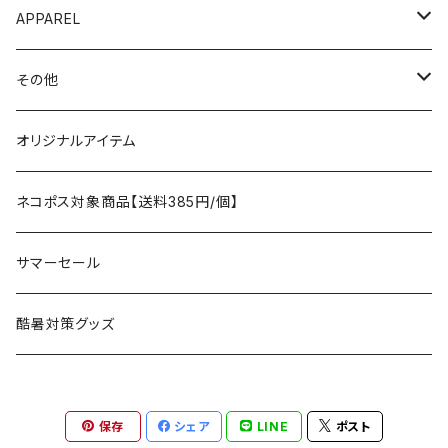
AO COOLERS
バックパック
テント、タープ
APPAREL
テント、シェルター
asobito
ポーチ／サコッシュ
スリーピングギア
トップス
その他
タープ
寝袋
AS2OV
ストレージ
テーブル、チェア
ボトムス
遊び
オリジナルアイテム
アクセサリー
マット
テーブル
フィッシング
AXESQUIN
パッキングアクセサリー
ランタン、ライト
アンダーウェア
ケア用品
ネコポス対象商品【送料385円/個】
コット
チェア
ラジコン
燃料ランタン
Ballistics
スリーピングギア
焚火台／薪ストーブ
ハンドウェア
雑貨
サマーセール
ハンモック
アクセサリー
その他
LEDライト
焚火台
BEDROCK SANDALS
クッキングギア
暖房器具
ヘッドギア
アウトレット
酷暑対策グッズ
ブランケット
アクセサリー
薪ストーブ
バーナー／ストーブ
石油ストーブ
Belmont
ボトル／ハイドレーション
ナイフ、刃物
サングラス
アクセサリー
保存
シェア
LINE
ポスト
七輪、グリル
クッカー
ガスストーブ
ナイフ
BRING
ヘッドライト／ランタン
クッキングギア
フットウェア