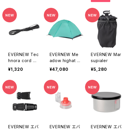
EVERNEW Tec
EVERNEW Me
EVERNEW Mar
hnora cord 0.
adow highat /
supialer
7mm 5M
carbon
¥1,320
¥47,080
¥5,280
EVERNEW エバ
EVERNEW エバ
EVERNEW エバ