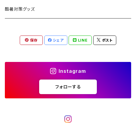
ハンモック
アクセサリー
その他
LEDライト
焚火台
BEDROCK SANDALS
クッキングギア
暖房器具
ヘッドギア
アウトレット
酷暑対策グッズ
ブランケット
アクセサリー
薪ストーブ
バーナー／ストーブ
石油ストーブ
Belmont
ボトル／ハイドレーション
ナイフ、刃物
サングラス
アクセサリー
保存
シェア
LINE
ポスト
七輪、グリル
クッカー
ガスストーブ
ナイフ
BRING
ヘッドライト／ランタン
クッキングギア
フットウェア
アクセサリー
カトラリー
湯たんぽ
斧、鉈
バーナー／ストーブ
BROOKLYN WORKS
アクセサリー
コンテナ、ギアケース
アクセサリー
Instagram
コーヒーアイテム
アクセサリー
アクセサリー
クッカー
B.V.D.
ラック、スタンド
キッズ
フォローする
アクセサリー
カトラリー
CALMA STORE
クーラーボックス
コーヒーアイテム
ハードクーラーボックス
CAMPROCK
ウォーターキャリア
アクセサリー