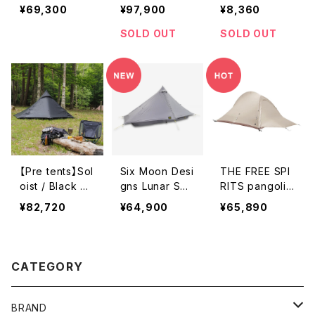
ーム2 GREY
DAC 2.5p (LAK
Reflective Gro
¥69,300
¥97,900
¥8,360
※限定生産モデ
E WHITE)
und Sheet L
ル
SOLD OUT
SOLD OUT
【Pre tents】Sol
Six Moon Desi
THE FREE SPI
oist / Black フ
gns Lunar Sol
RITS pangolin
ットプリントセッ
o / シックスム
pro 3S4S
¥82,720
¥64,900
¥65,890
ト
ーンデザインズ
ルナーソロ
CATEGORY
BRAND