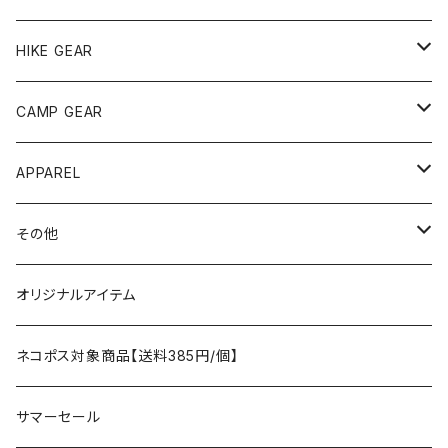
andwander
HIKE GEAR
ANOBA
テント、シェルター
CAMP GEAR
AO COOLERS
バックパック
テント、タープ
APPAREL
テント、シェルター
asobito
ポーチ／サコッシュ
スリーピングギア
トップス
その他
タープ
寝袋
AS2OV
ストレージ
テーブル、チェア
ボトムス
遊び
オリジナルアイテム
アクセサリー
マット
テーブル
フィッシング
AXESQUIN
パッキングアクセサリー
ランタン、ライト
アンダーウェア
ケア用品
ネコポス対象商品【送料385円/個】
コット
チェア
ラジコン
燃料ランタン
Ballistics
スリーピングギア
焚火台／薪ストーブ
ハンドウェア
雑貨
サマーセール