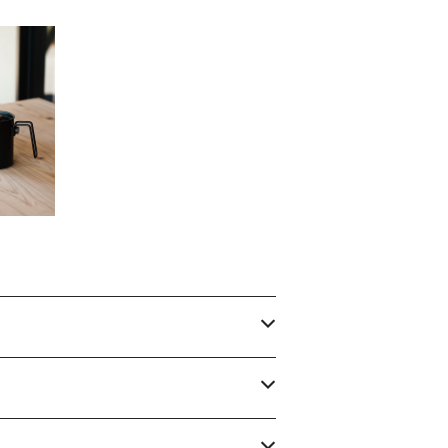
ラン / N
ettle ノ
0
ケトル