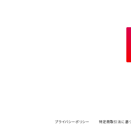
アクセサリー
七輪、グリル
クッカー
ガスストーブ
ナイフ
BRING
ヘッドライト／ランタン
クッキングギア
フットウェア
アクセサリー
カトラリー
湯たんぽ
斧、鉈
バーナー／ストーブ
BROOKLYN WORKS
アクセサリー
コンテナ、ギアケース
アクセサリー
コーヒーアイテム
アクセサリー
アクセサリー
クッカー
B.V.D.
ラック、スタンド
キッズ
アクセサリー
カトラリー
CALMA STORE
クーラーボックス
コーヒーアイテム
ハードクーラーボックス
CAMPROCK
ウォーターキャリア
アクセサリー
ソフトクーラーボックス
ボトル
Carry The Sun
アクセサリー
アクセサリー
ジャグ、タンク、バケツ
CHAORAS
プライバシーポリシー
特定商取引法に基