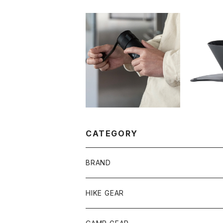
ゼブラン コーヒーミル
V60 
ステンレスカッター
Zebra
¥6,600
CATEGORY
BRAND
andwander
HIKE GEAR
ANOBA
テント、シェルター