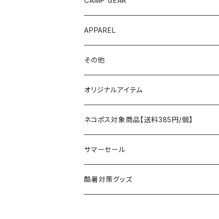
CAMP GEAR
AO COOLERS
バックパック
テント、タープ
APPAREL
テント、シェルター
asobito
ポーチ／サコッシュ
スリーピングギア
トップス
その他
タープ
寝袋
AS2OV
ストレージ
テーブル、チェア
ボトムス
遊び
オリジナルアイテム
アクセサリー
マット
テーブル
フィッシング
AXESQUIN
パッキングアクセサリー
ランタン、ライト
アンダーウェア
ケア用品
ネコポス対象商品【送料385円/個】
コット
チェア
ラジコン
燃料ランタン
Ballistics
スリーピングギア
焚火台／薪ストーブ
ハンドウェア
雑貨
サマーセール
ハンモック
アクセサリー
その他
LEDライト
焚火台
BEDROCK SANDALS
クッキングギア
暖房器具
ヘッドギア
アウトレット
酷暑対策グッズ
ブランケット
アクセサリー
薪ストーブ
バーナー／ストーブ
石油ストーブ
Belmont
ボトル／ハイドレーション
ナイフ、刃物
サングラス