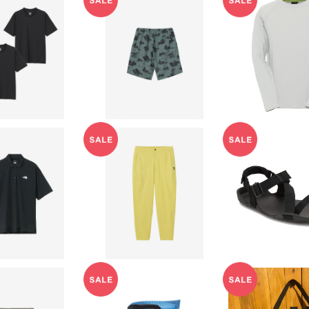
NORTH FACE】
【THE NORTH FACE】
【AXESQUIN】
トスリーブフラッ
アロハベントショーツ
of LS Tee -
¥7,040
¥7,920
¥10,12
ライパックティー
（メンズ）
ニセックス）
20%OFF
20%OFF
20%OF
NORTH FACE】
【THE NORTH FACE】
【XERO SHOE
トスリーブフラッ
マウンテンカラーパンツ
REK
¥5,720
¥12,320
¥7,39
ライコットンポロ
（レディース）
（メンズ）
20%OFF
20%OFF
20%OF