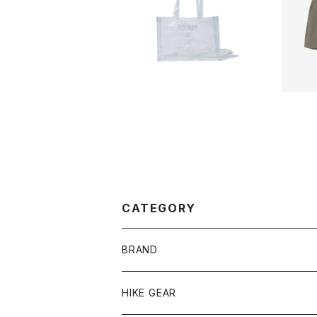
【MOUNTAIN RESEA
【THE 
RCH】Clear Tote
マウン
¥2,376
ツ
20%OFF
CATEGORY
BRAND
andwander
HIKE GEAR