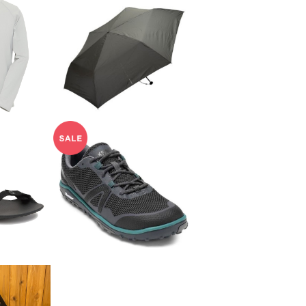
Sunpro
【evernew】Airy wide
 Relax
U.L. umbrella
0
¥4,400
F
20%OFF
S】Z -T
【XERO SHOES】スク
ランブラー ロウ
2
¥18,480
F
20%OFF