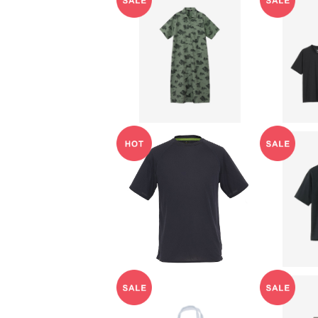
【THE NORTH FACE】
【THE 
ショートスリーブアロハ
ショー
¥14,080
ベントシャツワンピース
シュド
（レディース）
（ユ
20%OFF
【AXESQUIN】Ventila
【THE 
tion Short Sleeve T
ショー
¥7,920
ee
シュド
20%OFF