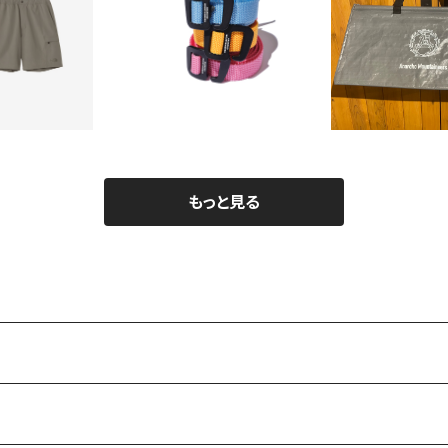
NORTH FACE】
【MOUNTAIN RESEA
【Mountain 
テンカラーショー
RCH】Daily Belt
h】Carry Al
¥8,360
¥2,640
¥7,48
（メンズ）
20%OFF
20%OFF
20%OF
もっと見る