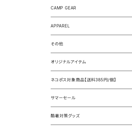
ANOBA
テント、シェルター
CAMP GEAR
AO COOLERS
バックパック
テント、タープ
APPAREL
テント、シェルター
asobito
ポーチ／サコッシュ
スリーピングギア
トップス
その他
タープ
寝袋
AS2OV
ストレージ
テーブル、チェア
ボトムス
遊び
オリジナルアイテム
アクセサリー
マット
テーブル
フィッシング
AXESQUIN
パッキングアクセサリー
ランタン、ライト
アンダーウェア
ケア用品
ネコポス対象商品【送料385円/個】
コット
チェア
ラジコン
燃料ランタン
Ballistics
スリーピングギア
焚火台／薪ストーブ
ハンドウェア
雑貨
サマーセール
ハンモック
アクセサリー
その他
LEDライト
焚火台
BEDROCK SANDALS
クッキングギア
暖房器具
ヘッドギア
アウトレット
酷暑対策グッズ
ブランケット
アクセサリー
薪ストーブ