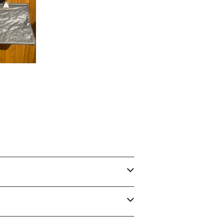
Researc
l （A）
0
F