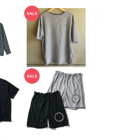
 FACE】
【PAPER SKY】CAVE
ツ（メン
BASQUE T
20
¥7,040
F
20%OFF
esearch
[Mountain Researc
.M.
h] Sports Shorts
0
¥14,080
F
20%OFF