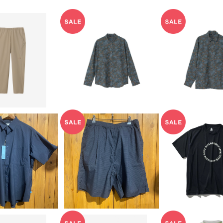
NORTH FACE】
【THE NORTH FACE】
【THE NORTH
テンカラーパンツ
ハイカーズシャツ（レデ
ハイカーズシャ
12,320
¥16,720
¥16,7
（メンズ）
ィース）
ズ）
20%OFF
20%OFF
20%OF
R SKY】MAGA
【PAPER SKY】MAGA
Mountain R
HECK BIG HA
ZINE CHECK EASY
O.A.L.W
13,200
¥12,320
¥8,80
F SHIRT
SHORTS
20%OFF
20%OFF
20%OF