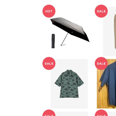
【evernew】U.L. All w
【THE 
eather umbrella
マウン
¥3,960
¥
20%OFF
【THE NORTH FACE】
【PAPE
ショートスリーブアロハ
ZINE C
¥12,320
¥
ベントシャツ（メンズ）
L
20%OFF