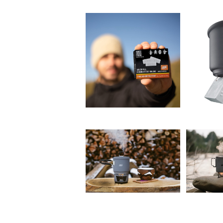
【ESBIT】固形燃料スタ
【ESBI
ンダード
ブ・
¥814
【ESBIT】COCK SET 5
【ESBIT
85ml
O
¥4,620