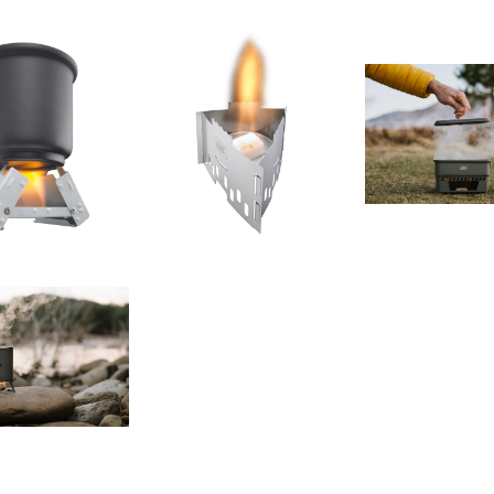
T】ポケットストー
【ESBIT】ステンレススト
【ESBIT】COO
スタンダード
ーブ
100m
¥1,870
¥4,180
¥8,14
】TITANIUM P
T 750ml
¥7,700