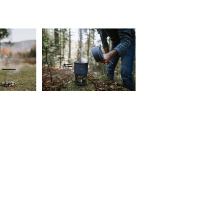
K SET 1
【ESBIT】COOK SET
l
985ml
0
¥8,228