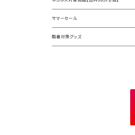
コット
チェア
ラジコン
燃料ランタン
Ballistics
スリーピングギア
焚火台／薪ストーブ
ハンドウェア
雑貨
サマーセール
ハンモック
アクセサリー
その他
LEDライト
焚火台
BEDROCK SANDALS
クッキングギア
暖房器具
ヘッドギア
アウトレット
酷暑対策グッズ
ブランケット
アクセサリー
薪ストーブ
バーナー／ストーブ
石油ストーブ
Belmont
ボトル／ハイドレーション
ナイフ、刃物
サングラス
アクセサリー
七輪、グリル
クッカー
ガスストーブ
ナイフ
BRING
ヘッドライト／ランタン
クッキングギア
フットウェア
アクセサリー
カトラリー
湯たんぽ
斧、鉈
バーナー／ストーブ
BROOKLYN WORKS
アクセサリー
コンテナ、ギアケース
アクセサリー
コーヒーアイテム
アクセサリー
アクセサリー
クッカー
B.V.D.
ラック、スタンド
キッズ
アクセサリー
カトラリー
CALMA STORE
クーラーボックス