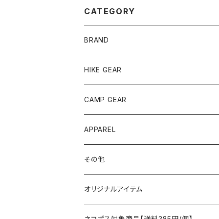
CATEGORY
BRAND
andwander
HIKE GEAR
ANOBA
テント、シェルター
CAMP GEAR
AO COOLERS
バックパック
テント、タープ
APPAREL
テント、シェルター
asobito
ポーチ／サコッシュ
スリーピングギア
トップス
その他
タープ
寝袋
AS2OV
ストレージ
テーブル、チェア
ボトムス
遊び
オリジナルアイテム
アクセサリー
マット
テーブル
フィッシング
AXESQUIN
パッキングアクセサリー
ランタン、ライト
アンダーウェア
ケア用品
ネコポス対象商品【送料385円/個】