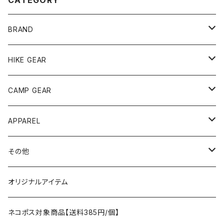
CATEGORY
BRAND
andwander
HIKE GEAR
ANOBA
テント、シェルター
CAMP GEAR
AO COOLERS
バックパック
テント、タープ
APPAREL
テント、シェルター
asobito
ポーチ／サコッシュ
スリーピングギア
トップス
その他
タープ
寝袋
AS2OV
ストレージ
テーブル、チェア
ボトムス
遊び
オリジナルアイテム
アクセサリー
マット
テーブル
フィッシング
AXESQUIN
パッキングアクセサリー
ランタン、ライト
アンダーウェア
ケア用品
ネコポス対象商品【送料385円/個】