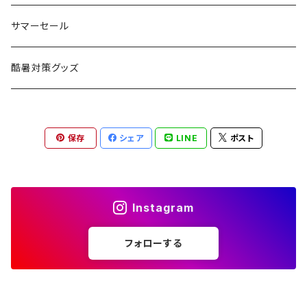
コット
チェア
ラジコン
燃料ランタン
Ballistics
スリーピングギア
焚火台／薪ストーブ
ハンドウェア
雑貨
サマーセール
ハンモック
アクセサリー
その他
LEDライト
焚火台
BEDROCK SANDALS
クッキングギア
暖房器具
ヘッドギア
アウトレット
酷暑対策グッズ
ブランケット
アクセサリー
薪ストーブ
バーナー／ストーブ
石油ストーブ
Belmont
ボトル／ハイドレーション
ナイフ、刃物
サングラス
アクセサリー
保存
シェア
LINE
ポスト
七輪、グリル
クッカー
ガスストーブ
ナイフ
BRING
ヘッドライト／ランタン
クッキングギア
フットウェア
アクセサリー
カトラリー
湯たんぽ
斧、鉈
バーナー／ストーブ
BROOKLYN WORKS
アクセサリー
コンテナ、ギアケース
アクセサリー
Instagram
コーヒーアイテム
アクセサリー
アクセサリー
クッカー
B.V.D.
ラック、スタンド
キッズ
フォローする
アクセサリー
カトラリー
CALMA STORE
クーラーボックス