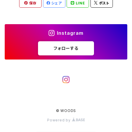
アクセサリー
保存
シェア
LINE
ポスト
七輪、グリル
クッカー
ガスストーブ
ナイフ
BRING
ヘッドライト／ランタン
クッキングギア
フットウェア
アクセサリー
カトラリー
湯たんぽ
斧、鉈
バーナー／ストーブ
BROOKLYN WORKS
アクセサリー
コンテナ、ギアケース
アクセサリー
Instagram
コーヒーアイテム
アクセサリー
アクセサリー
クッカー
B.V.D.
ラック、スタンド
キッズ
フォローする
アクセサリー
カトラリー
CALMA STORE
クーラーボックス
コーヒーアイテム
ハードクーラーボックス
CAMPROCK
ウォーターキャリア
アクセサリー
ソフトクーラーボックス
ボトル
Carry The Sun
アクセサリー
© WOODS
アクセサリー
ジャグ、タンク、バケツ
CHAORAS
Powered by