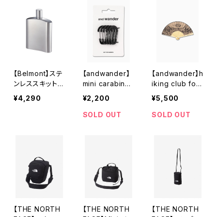
【Belmont】ステ
【andwander】
【andwander】h
ンレススキットル
mini carabiner
iking club fold
100
set
ing hand fan
¥4,290
¥2,200
¥5,500
SOLD OUT
SOLD OUT
【THE NORTH
【THE NORTH
【THE NORTH