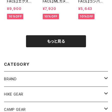
FACE】エクスプ
FACE】MLカメラ
FACE】コンパク
ローラーカメラ
バッグ
トカメラバッグ
¥9,900
¥7,920
¥5,643
バッグ
10%OFF
10%OFF
10%OFF
もっと見る
CATEGORY
BRAND
andwander
HIKE GEAR
ANOBA
テント、シェルター
CAMP GEAR