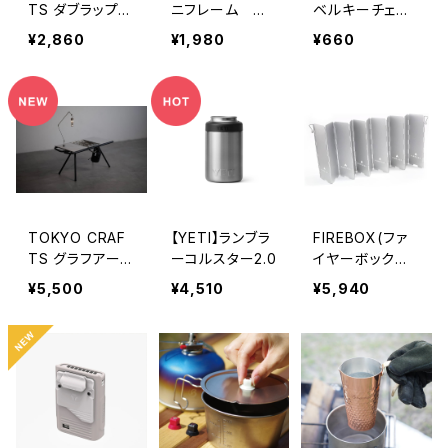
TS ダブラップ
ニフレーム 焚
ベルキーチェー
OD缶カバー25
き火鍋26cm
ン｜LEVEL KEY
¥2,860
¥1,980
¥660
0/500 キャップ
おでん仕切り
CHAIN
付き
TOKYO CRAF
【YETI】ランブラ
FIREBOX(ファ
TS グラフアー
ーコルスター2.0
イヤーボックス)
ム
WINDSCREEN
¥5,500
¥4,510
¥5,940
(ラージ)