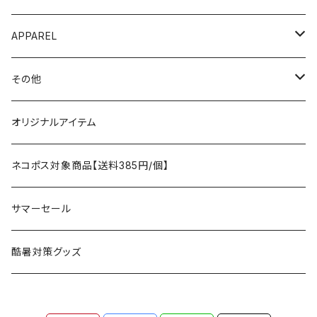
AO COOLERS
バックパック
テント、タープ
APPAREL
テント、シェルター
asobito
ポーチ／サコッシュ
スリーピングギア
トップス
その他
タープ
寝袋
AS2OV
ストレージ
テーブル、チェア
ボトムス
遊び
オリジナルアイテム
アクセサリー
マット
テーブル
フィッシング
AXESQUIN
パッキングアクセサリー
ランタン、ライト
アンダーウェア
ケア用品
ネコポス対象商品【送料385円/個】
コット
チェア
ラジコン
燃料ランタン
Ballistics
スリーピングギア
焚火台／薪ストーブ
ハンドウェア
雑貨
サマーセール
ハンモック
アクセサリー
その他
LEDライト
焚火台
BEDROCK SANDALS
クッキングギア
暖房器具
ヘッドギア
アウトレット
酷暑対策グッズ
ブランケット
アクセサリー
薪ストーブ
バーナー／ストーブ
石油ストーブ
Belmont
ボトル／ハイドレーション
ナイフ、刃物
サングラス