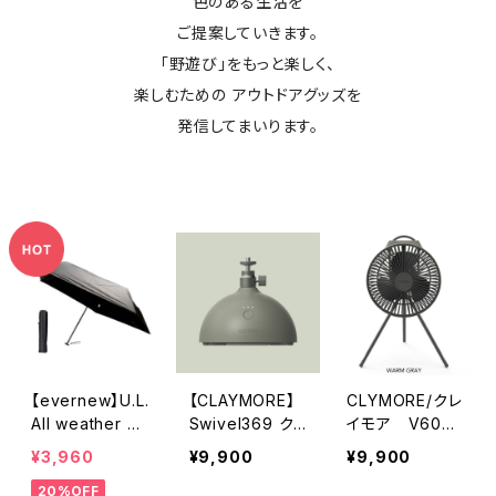
色のある生活を
ご提案していきます。
「野遊び」をもっと楽しく、
楽しむための アウトドアグッズを
発信してまいります。
【evernew】U.L.
【CLAYMORE】
CLYMORE/クレ
All weather u
Swivel369 ク
イモア V600
mbrella
レイモア スイベ
＋ WARM GRA
¥3,960
¥9,900
¥9,900
ル369 KHAKI
Y
20%OFF