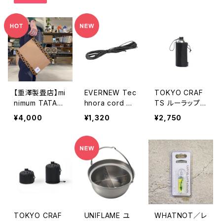
【重澤製畳店】mi
EVERNEW Tec
TOKYO CRAF
nimum TATAMI
hnora cord 0.
TS ルーラップ
②
7mm 5M
CB缶カバー キ
¥4,000
¥1,320
¥2,750
ャップ付き
TOKYO CRAF
UNIFLAME ユ
WHATNOT／レ