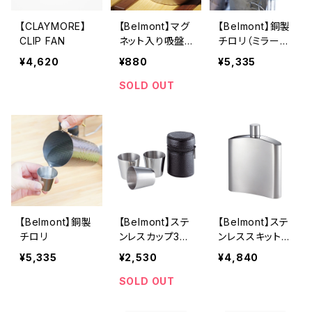
【CLAYMORE】
【Belmont】マグ
【Belmont】銅製
CLIP FAN
ネット入り吸盤3
チロリ（ミラー仕
Pセット
上げ）
¥4,620
¥880
¥5,335
SOLD OUT
【Belmont】銅製
【Belmont】ステ
【Belmont】ステ
チロリ
ンレスカップ3P
ンレススキットル
革ケース付
200
¥5,335
¥2,530
¥4,840
SOLD OUT