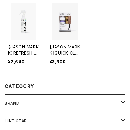
【JASON MARK
【JASON MARK
K】REFRESH S
K】QUICK CLEA
PRAY
N KIT
¥2,640
¥3,300
CATEGORY
BRAND
andwander
HIKE GEAR