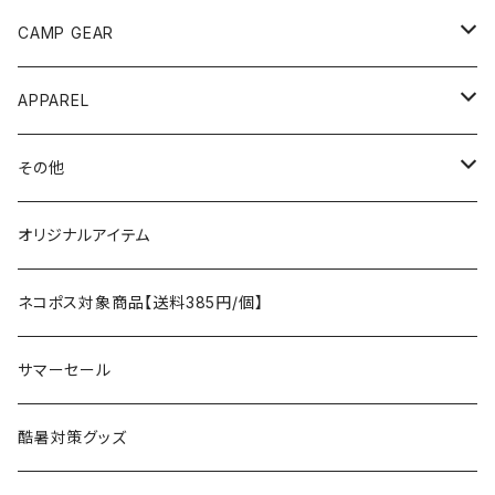
ANOBA
テント、シェルター
CAMP GEAR
AO COOLERS
バックパック
テント、タープ
APPAREL
テント、シェルター
asobito
ポーチ／サコッシュ
スリーピングギア
トップス
その他
タープ
寝袋
AS2OV
ストレージ
テーブル、チェア
ボトムス
遊び
オリジナルアイテム
アクセサリー
マット
テーブル
フィッシング
AXESQUIN
パッキングアクセサリー
ランタン、ライト
アンダーウェア
ケア用品
ネコポス対象商品【送料385円/個】
コット
チェア
ラジコン
燃料ランタン
Ballistics
スリーピングギア
焚火台／薪ストーブ
ハンドウェア
雑貨
サマーセール
ハンモック
アクセサリー
その他
LEDライト
焚火台
BEDROCK SANDALS
クッキングギア
暖房器具
ヘッドギア
アウトレット
酷暑対策グッズ
ブランケット
アクセサリー