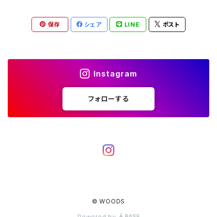
薪ストーブ
バーナー／ストーブ
石油ストーブ
Belmont
ボトル／ハイドレーション
ナイフ、刃物
サングラス
アクセサリー
保存
シェア
LINE
ポスト
七輪、グリル
クッカー
ガスストーブ
ナイフ
BRING
ヘッドライト／ランタン
クッキングギア
フットウェア
アクセサリー
カトラリー
湯たんぽ
斧、鉈
バーナー／ストーブ
BROOKLYN WORKS
アクセサリー
コンテナ、ギアケース
アクセサリー
Instagram
コーヒーアイテム
アクセサリー
アクセサリー
クッカー
B.V.D.
ラック、スタンド
キッズ
フォローする
アクセサリー
カトラリー
CALMA STORE
クーラーボックス
コーヒーアイテム
ハードクーラーボックス
CAMPROCK
ウォーターキャリア
アクセサリー
ソフトクーラーボックス
ボトル
Carry The Sun
アクセサリー
© WOODS
アクセサリー
ジャグ、タンク、バケツ
CHAORAS
Powered by