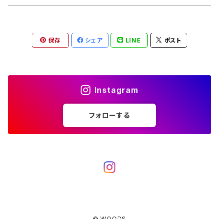
ブランケット
アクセサリー
薪ストーブ
バーナー／ストーブ
石油ストーブ
Belmont
ボトル／ハイドレーション
ナイフ、刃物
サングラス
アクセサリー
保存
シェア
LINE
ポスト
七輪、グリル
クッカー
ガスストーブ
ナイフ
BRING
ヘッドライト／ランタン
クッキングギア
フットウェア
アクセサリー
カトラリー
湯たんぽ
斧、鉈
バーナー／ストーブ
BROOKLYN WORKS
アクセサリー
コンテナ、ギアケース
アクセサリー
Instagram
コーヒーアイテム
アクセサリー
アクセサリー
クッカー
B.V.D.
ラック、スタンド
キッズ
フォローする
アクセサリー
カトラリー
CALMA STORE
クーラーボックス
コーヒーアイテム
ハードクーラーボックス
CAMPROCK
ウォーターキャリア
アクセサリー
ソフトクーラーボックス
ボトル
Carry The Sun
アクセサリー
© WOODS