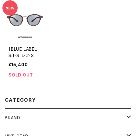
［BLUE LABEL］
Sif-S シフ-S
¥15,400
SOLD OUT
CATEGORY
BRAND
andwander