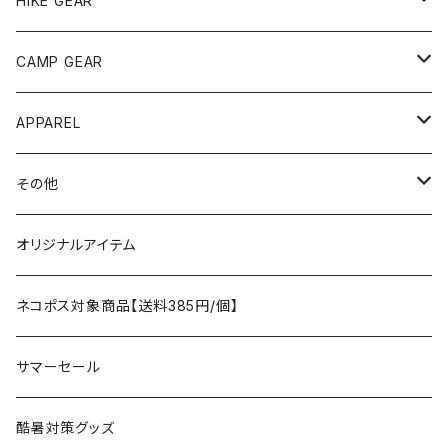
HIKE GEAR
ANOBA
テント、シェルター
CAMP GEAR
AO COOLERS
バックパック
テント、タープ
APPAREL
テント、シェルター
asobito
ポーチ／サコッシュ
スリーピングギア
トップス
その他
タープ
寝袋
AS2OV
ストレージ
テーブル、チェア
ボトムス
遊び
オリジナルアイテム
アクセサリー
マット
テーブル
フィッシング
AXESQUIN
パッキングアクセサリー
ランタン、ライト
アンダーウェア
ケア用品
ネコポス対象商品【送料385円/個】
コット
チェア
ラジコン
燃料ランタン
Ballistics
スリーピングギア
焚火台／薪ストーブ
ハンドウェア
雑貨
サマーセール
ハンモック
アクセサリー
その他
LEDライト
焚火台
BEDROCK SANDALS
クッキングギア
暖房器具
ヘッドギア
アウトレット
酷暑対策グッズ