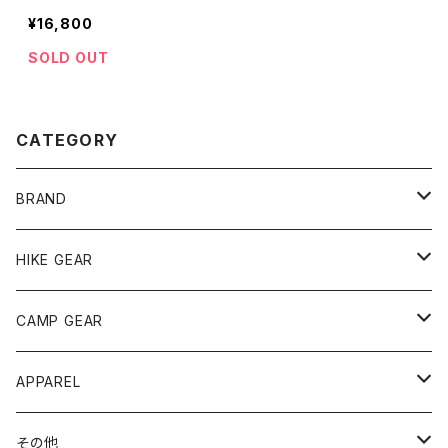
0 1/12 アウトド
¥16,800
アラジコン MN-
168 RTR CAM
SOLD OUT
EL
CATEGORY
BRAND
andwander
HIKE GEAR
ANOBA
テント、シェルター
CAMP GEAR
AO COOLERS
バックパック
テント、タープ
APPAREL
テント、シェルター
asobito
ポーチ／サコッシュ
スリーピングギア
トップス
その他