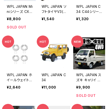
WPL JAPAN Mi
WPL JAPAN ソ
WPL JAPAN C
niシリーズ CXD
フトタイヤV3(4
34 C44シリー
D52 RTR Volk
個セット)
ズ用アクスルト
¥8,800
¥1,540
¥1,320
swagen Type
ラス2個セット
2 (ワーゲンバ
SOLD OUT
ス)
WPL JAPAN ホ
WPL JAPAN C
WPL JAPAN ス
イールウェイトセ
34
ズキ キャリイ 軽
ット（for4x4）
トラRC RTR / D
¥2,640
¥11,000
¥9,900
14（4WD）
SOLD OUT