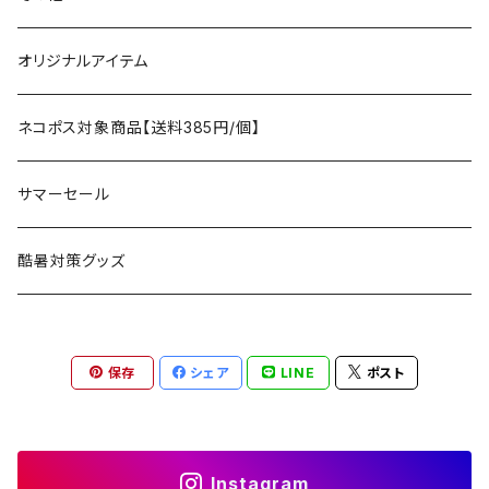
タープ
寝袋
AS2OV
ストレージ
テーブル、チェア
ボトムス
遊び
オリジナルアイテム
アクセサリー
マット
テーブル
フィッシング
AXESQUIN
パッキングアクセサリー
ランタン、ライト
アンダーウェア
ケア用品
ネコポス対象商品【送料385円/個】
コット
チェア
ラジコン
燃料ランタン
Ballistics
スリーピングギア
焚火台／薪ストーブ
ハンドウェア
雑貨
サマーセール
ハンモック
アクセサリー
その他
LEDライト
焚火台
BEDROCK SANDALS
クッキングギア
暖房器具
ヘッドギア
アウトレット
酷暑対策グッズ
ブランケット
アクセサリー
薪ストーブ
バーナー／ストーブ
石油ストーブ
Belmont
ボトル／ハイドレーション
ナイフ、刃物
サングラス
アクセサリー
保存
シェア
LINE
ポスト
七輪、グリル
クッカー
ガスストーブ
ナイフ
BRING
ヘッドライト／ランタン
クッキングギア
フットウェア
アクセサリー
カトラリー
湯たんぽ
斧、鉈
バーナー／ストーブ
BROOKLYN WORKS
アクセサリー
コンテナ、ギアケース
アクセサリー
Instagram