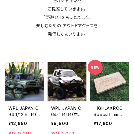
色のある生活を
ご提案していきます。
「野遊び」をもっと楽しく、
楽しむための アウトドアグッズを
発信してまいります。
WPL JAPAN C
WPL JAPAN C
HIGHLAXRCC
94 1/12 RTR（U
64-1 RTR（ホワ
Special Limite
AZ-469） ※グ
イト）
d Box
¥12,650
¥8,800
¥17,600
ローバルエディ
ション・技適マー
SOLD OUT
SOLD OUT