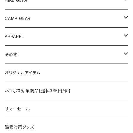
HIKE GEAR
ANOBA
テント、シェルター
CAMP GEAR
AO COOLERS
バックパック
テント、タープ
APPAREL
テント、シェルター
asobito
ポーチ／サコッシュ
スリーピングギア
トップス
その他
タープ
寝袋
AS2OV
ストレージ
テーブル、チェア
ボトムス
遊び
オリジナルアイテム
アクセサリー
マット
テーブル
フィッシング
AXESQUIN
パッキングアクセサリー
ランタン、ライト
アンダーウェア
ケア用品
ネコポス対象商品【送料385円/個】
コット
チェア
ラジコン
燃料ランタン
Ballistics
スリーピングギア
焚火台／薪ストーブ
ハンドウェア
雑貨
サマーセール
ハンモック
アクセサリー
その他
LEDライト
焚火台
BEDROCK SANDALS
クッキングギア
暖房器具
ヘッドギア
アウトレット
酷暑対策グッズ