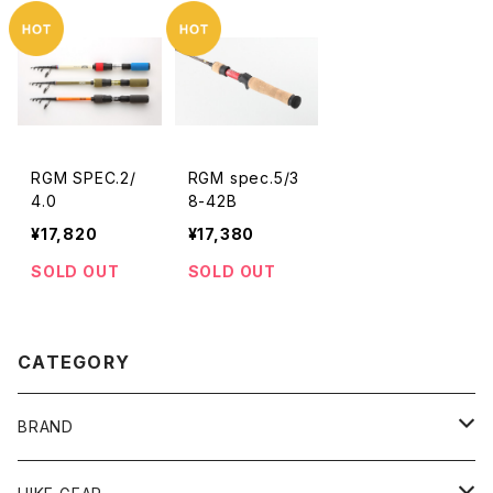
RGM SPEC.2/
RGM spec.5/3
4.0
8-42B
¥17,820
¥17,380
SOLD OUT
SOLD OUT
CATEGORY
BRAND
andwander