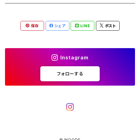
ブランケット
アクセサリー
薪ストーブ
バーナー／ストーブ
石油ストーブ
Belmont
ボトル／ハイドレーション
ナイフ、刃物
サングラス
アクセサリー
保存
シェア
LINE
ポスト
七輪、グリル
クッカー
ガスストーブ
ナイフ
BRING
ヘッドライト／ランタン
クッキングギア
フットウェア
アクセサリー
カトラリー
湯たんぽ
斧、鉈
バーナー／ストーブ
BROOKLYN WORKS
アクセサリー
コンテナ、ギアケース
アクセサリー
Instagram
コーヒーアイテム
アクセサリー
アクセサリー
クッカー
B.V.D.
ラック、スタンド
キッズ
フォローする
アクセサリー
カトラリー
CALMA STORE
クーラーボックス
コーヒーアイテム
ハードクーラーボックス
CAMPROCK
ウォーターキャリア
アクセサリー
ソフトクーラーボックス
ボトル
Carry The Sun
アクセサリー
© WOODS