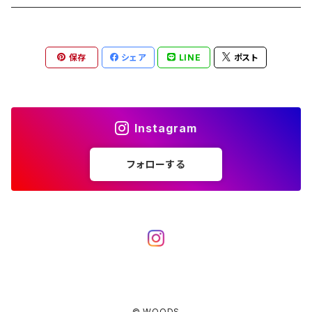
ブランケット
アクセサリー
薪ストーブ
バーナー／ストーブ
石油ストーブ
Belmont
ボトル／ハイドレーション
ナイフ、刃物
サングラス
アクセサリー
保存
シェア
LINE
ポスト
七輪、グリル
クッカー
ガスストーブ
ナイフ
BRING
ヘッドライト／ランタン
クッキングギア
フットウェア
アクセサリー
カトラリー
湯たんぽ
斧、鉈
バーナー／ストーブ
BROOKLYN WORKS
アクセサリー
コンテナ、ギアケース
アクセサリー
Instagram
コーヒーアイテム
アクセサリー
アクセサリー
クッカー
B.V.D.
ラック、スタンド
キッズ
フォローする
アクセサリー
カトラリー
CALMA STORE
クーラーボックス
コーヒーアイテム
ハードクーラーボックス
CAMPROCK
ウォーターキャリア
アクセサリー
ソフトクーラーボックス
ボトル
Carry The Sun
アクセサリー
© WOODS