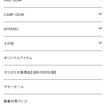
HIKE GEAR
ANOBA
テント、シェルター
CAMP GEAR
AO COOLERS
バックパック
テント、タープ
APPAREL
テント、シェルター
asobito
ポーチ／サコッシュ
スリーピングギア
トップス
その他
タープ
寝袋
AS2OV
ストレージ
テーブル、チェア
ボトムス
遊び
オリジナルアイテム
アクセサリー
マット
テーブル
フィッシング
AXESQUIN
パッキングアクセサリー
ランタン、ライト
アンダーウェア
ケア用品
ネコポス対象商品【送料385円/個】
コット
チェア
ラジコン
燃料ランタン
Ballistics
スリーピングギア
焚火台／薪ストーブ
ハンドウェア
雑貨
サマーセール
ハンモック
アクセサリー
その他
LEDライト
焚火台
BEDROCK SANDALS
クッキングギア
暖房器具
ヘッドギア
アウトレット
酷暑対策グッズ