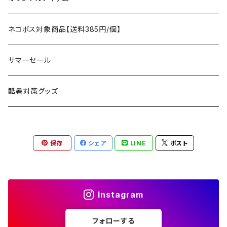
アクセサリー
マット
テーブル
フィッシング
AXESQUIN
パッキングアクセサリー
ランタン、ライト
アンダーウェア
ケア用品
ネコポス対象商品【送料385円/個】
コット
チェア
ラジコン
燃料ランタン
Ballistics
スリーピングギア
焚火台／薪ストーブ
ハンドウェア
雑貨
サマーセール
ハンモック
アクセサリー
その他
LEDライト
焚火台
BEDROCK SANDALS
クッキングギア
暖房器具
ヘッドギア
アウトレット
酷暑対策グッズ
ブランケット
アクセサリー
薪ストーブ
バーナー／ストーブ
石油ストーブ
Belmont
ボトル／ハイドレーション
ナイフ、刃物
サングラス
アクセサリー
保存
シェア
LINE
ポスト
七輪、グリル
クッカー
ガスストーブ
ナイフ
BRING
ヘッドライト／ランタン
クッキングギア
フットウェア
アクセサリー
カトラリー
湯たんぽ
斧、鉈
バーナー／ストーブ
BROOKLYN WORKS
アクセサリー
コンテナ、ギアケース
アクセサリー
Instagram
コーヒーアイテム
アクセサリー
アクセサリー
クッカー
B.V.D.
ラック、スタンド
キッズ
フォローする