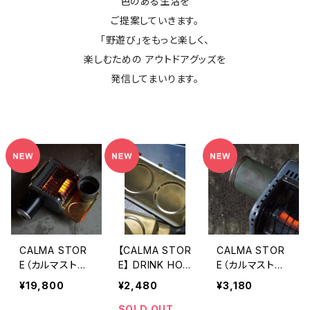
色のある生活を
ご提案していきます。
「野遊び」をもっと楽しく、
楽しむための アウトドアグッズを
発信してまいります。
CALMA STOR
【CALMA STOR
CALMA STOR
E（カルマストア）
E】 DRINK HOL
E（カルマストア）
SHANK HEATE
DER for SHAN
GAS CYLINDE
¥19,800
¥2,480
¥3,180
R 25’MODEL
K HEATER / B
R COVER
RASS SH-
SOLD OUT