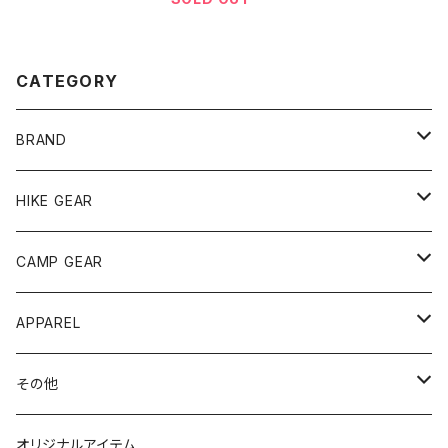
DH-01
CATEGORY
BRAND
andwander
HIKE GEAR
ANOBA
テント、シェルター
CAMP GEAR
AO COOLERS
バックパック
テント、タープ
APPAREL
テント、シェルター
asobito
ポーチ／サコッシュ
スリーピングギア
トップス
その他
タープ
寝袋
AS2OV
ストレージ
テーブル、チェア
ボトムス
遊び
オリジナルアイテム