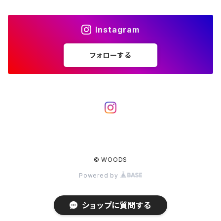
アクセサリー
カトラリー
湯たんぽ
斧、鉈
バーナー／ストーブ
BROOKLYN WORKS
アクセサリー
コンテナ、ギアケース
アクセサリー
Instagram
コーヒーアイテム
アクセサリー
アクセサリー
クッカー
B.V.D.
ラック、スタンド
キッズ
フォローする
アクセサリー
カトラリー
CALMA STORE
クーラーボックス
コーヒーアイテム
ハードクーラーボックス
CAMPROCK
ウォーターキャリア
アクセサリー
ソフトクーラーボックス
ボトル
Carry The Sun
アクセサリー
© WOODS
アクセサリー
ジャグ、タンク、バケツ
CHAORAS
Powered by
CLAYMORE
ショップに質問する