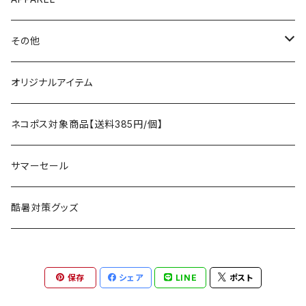
テント、シェルター
asobito
ポーチ／サコッシュ
スリーピングギア
トップス
その他
タープ
寝袋
AS2OV
ストレージ
テーブル、チェア
ボトムス
遊び
オリジナルアイテム
アクセサリー
マット
テーブル
フィッシング
AXESQUIN
パッキングアクセサリー
ランタン、ライト
アンダーウェア
ケア用品
ネコポス対象商品【送料385円/個】
コット
チェア
ラジコン
燃料ランタン
Ballistics
スリーピングギア
焚火台／薪ストーブ
ハンドウェア
雑貨
サマーセール
ハンモック
アクセサリー
その他
LEDライト
焚火台
BEDROCK SANDALS
クッキングギア
暖房器具
ヘッドギア
アウトレット
酷暑対策グッズ
ブランケット
アクセサリー
薪ストーブ
バーナー／ストーブ
石油ストーブ
Belmont
ボトル／ハイドレーション
ナイフ、刃物
サングラス
アクセサリー
保存
シェア
LINE
ポスト
七輪、グリル
クッカー
ガスストーブ
ナイフ
BRING
ヘッドライト／ランタン
クッキングギア
フットウェア