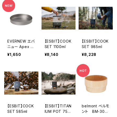
EVERNEW エバ
【ESBIT】COOK
【ESBIT】COOK
ニュー Apex m
SET 1100ml
SET 985ml
ulTidish
¥1,650
¥8,140
¥8,228
【ESBIT】COCK
【ESBIT】TITAN
belmont ベルモ
SET 585ml
IUM POT 750
ント BM-307
ml
OWAN350