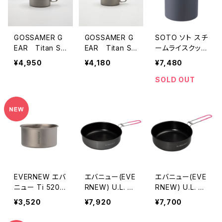
GOSSAMER G
GOSSAMER G
SOTO ソト スチ
EAR Titan Si
EAR Titan Si
ームライスクッ
ngle Mug 450
ngle Mug 300
カー ITADAKI
¥4,950
¥4,180
¥7,480
Silver
Silver
(イタダキ)
SOLD OUT
EVERNEW エバ
エバニュー(EVE
エバニュー(EVE
ニュー Ti 520 c
RNEW) U.L. Al
RNEW) U.L. Al
up NH
u.Pan 18cm
u.Pan 16cm
¥3,520
¥7,920
¥7,700