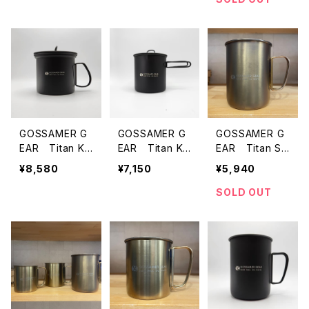
GOSSAMER G
GOSSAMER G
GOSSAMER G
EAR Titan Ke
EAR Titan Ke
EAR Titan Si
ttle Cooker 9
ttle Cooker 75
ngle Mug 600
¥8,580
¥7,150
¥5,940
00 BLACK
0 BLACK
GOLD
SOLD OUT