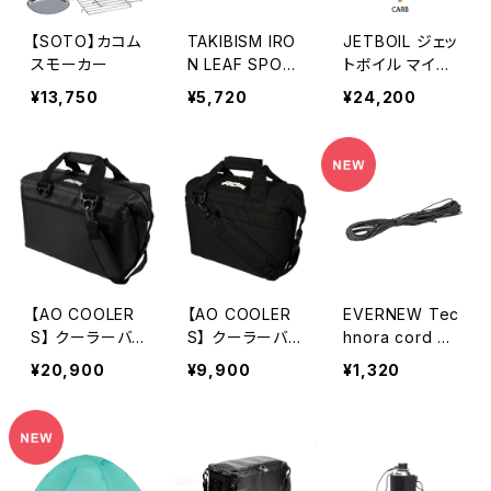
【SOTO】カコム
TAKIBISM IRO
JETBOIL ジェッ
スモーカー
N LEAF SPOO
トボイル マイク
N / タキビズム
ロモ
¥13,750
¥5,720
¥24,200
アイアンリーフス
プーン
【AO COOLER
【AO COOLER
EVERNEW Tec
S】 クーラーバッ
S】 クーラーバッ
hnora cord 0.
グ 24パック カ
グ 9パック
7mm 5M
¥20,900
¥9,900
¥1,320
ーボン BLACK