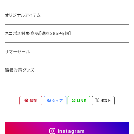
タープ
寝袋
AS2OV
ストレージ
テーブル、チェア
ボトムス
遊び
オリジナルアイテム
アクセサリー
マット
テーブル
フィッシング
AXESQUIN
パッキングアクセサリー
ランタン、ライト
アンダーウェア
ケア用品
ネコポス対象商品【送料385円/個】
コット
チェア
ラジコン
燃料ランタン
Ballistics
スリーピングギア
焚火台／薪ストーブ
ハンドウェア
雑貨
サマーセール
ハンモック
アクセサリー
その他
LEDライト
焚火台
BEDROCK SANDALS
クッキングギア
暖房器具
ヘッドギア
アウトレット
酷暑対策グッズ
ブランケット
アクセサリー
薪ストーブ
バーナー／ストーブ
石油ストーブ
Belmont
ボトル／ハイドレーション
ナイフ、刃物
サングラス
アクセサリー
保存
シェア
LINE
ポスト
七輪、グリル
クッカー
ガスストーブ
ナイフ
BRING
ヘッドライト／ランタン
クッキングギア
フットウェア
アクセサリー
カトラリー
湯たんぽ
斧、鉈
バーナー／ストーブ
BROOKLYN WORKS
アクセサリー
コンテナ、ギアケース
アクセサリー
Instagram