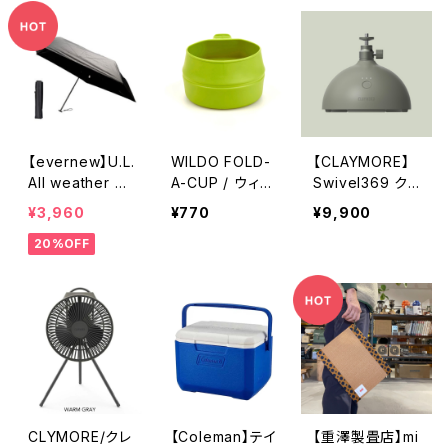
【evernew】U.L.
WILDO FOLD-
【CLAYMORE】
All weather u
A-CUP / ウィル
Swivel369 ク
mbrella
ドゥ フォールダ
レイモア スイベ
¥3,960
¥770
¥9,900
ーカップ
ル369 KHAKI
20%OFF
CLYMORE/クレ
【Coleman】テイ
【重澤製畳店】mi