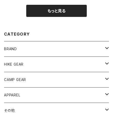
もっと見る
CATEGORY
BRAND
andwander
HIKE GEAR
ANOBA
テント、シェルター
CAMP GEAR
AO COOLERS
バックパック
テント、タープ
APPAREL
テント、シェルター
asobito
ポーチ／サコッシュ
スリーピングギア
トップス
その他