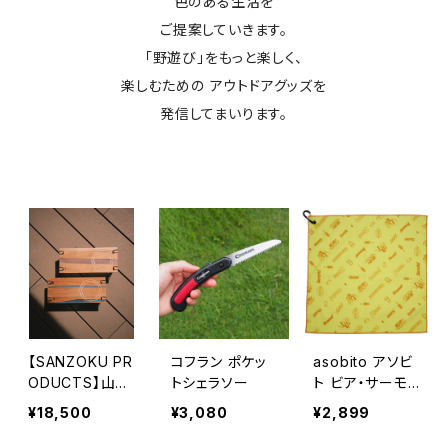
色のある生活を
ご提案していきます。
「野遊び」をもっと楽しく、
楽しむための アウトドアグッズを
発信してまいります。
【SANZOKU PR
コフラン ポケッ
asobito アソビ
ODUCTS】山賊
トシェラソー
ト ビア・サーモ
リバーテーブル
ラップ
¥18,500
¥3,080
¥2,899