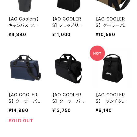
【AO Coolers】
【AO COOLER
【AO COOLER
キャンバス ソフ
S】 フラップリッ
S】 クーラーバッ
トボトルクーラ
ド ランチクーラ
グ 12パック
¥4,840
¥11,000
¥10,560
ー
ー
【AO COOLER
【AO COOLER
【AO COOLER
S】 クーラーバッ
S】 クーラーバッ
S】 ランチクー
グ 24パックキャ
グ 24パックBLA
ラー
¥14,960
¥13,750
¥8,140
ンバスソフトクー
CK
ラー NAVY BL
SOLD OUT
UE