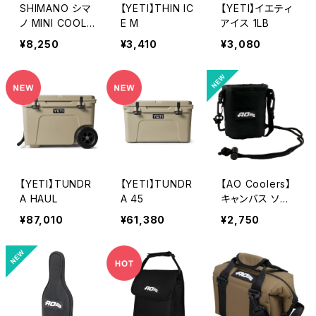
SHIMANO シマ
【YETI】THIN IC
【YETI】イエティ
ノ MINI COOLE
E M
アイス 1LB
R BAG PRO M
¥8,250
¥3,410
¥3,080
【YETI】TUNDR
【YETI】TUNDR
【AO Coolers】
A HAUL
A 45
キャンバス ソフ
トカンクーラー
¥87,010
¥61,380
¥2,750