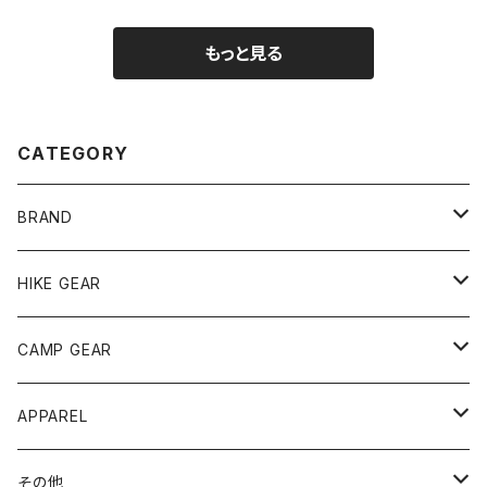
もっと見る
CATEGORY
BRAND
andwander
HIKE GEAR
ANOBA
テント、シェルター
CAMP GEAR
AO COOLERS
バックパック
テント、タープ
APPAREL
テント、シェルター
asobito
ポーチ／サコッシュ
スリーピングギア
トップス
その他