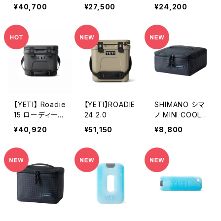
イスボックス） E
ラーボックス N
ラーボックス N
¥40,700
¥27,500
¥24,200
Lシリーズ 3面真
X-330VSﾍﾞｰｼﾞ
X-430VMｸﾞﾚｰ
空パネル＋発砲
ｭ01
01
ウレタン NX-23
0V 01 チャコー
ル 30L/6.1kg
[アウトドア クー
ラーボックス]
【YETI】 Roadie
【YETI】ROADIE
SHIMANO シマ
15 ローディー15
24 2.0
ノ MINI COOLE
ハードクーラー
R BAG PRO L
¥40,920
¥51,150
¥8,800