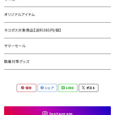
タープ
寝袋
AS2OV
ストレージ
テーブル、チェア
ボトムス
遊び
オリジナルアイテム
アクセサリー
マット
テーブル
フィッシング
AXESQUIN
パッキングアクセサリー
ランタン、ライト
アンダーウェア
ケア用品
ネコポス対象商品【送料385円/個】
コット
チェア
ラジコン
燃料ランタン
Ballistics
スリーピングギア
焚火台／薪ストーブ
ハンドウェア
雑貨
サマーセール
ハンモック
アクセサリー
その他
LEDライト
焚火台
BEDROCK SANDALS
クッキングギア
暖房器具
ヘッドギア
アウトレット
酷暑対策グッズ
ブランケット
アクセサリー
薪ストーブ
バーナー／ストーブ
石油ストーブ
Belmont
ボトル／ハイドレーション
ナイフ、刃物
サングラス
アクセサリー
保存
シェア
LINE
ポスト
七輪、グリル
クッカー
ガスストーブ
ナイフ
BRING
ヘッドライト／ランタン
クッキングギア
フットウェア
アクセサリー
カトラリー
湯たんぽ
斧、鉈
バーナー／ストーブ
BROOKLYN WORKS
アクセサリー
コンテナ、ギアケース
アクセサリー
Instagram