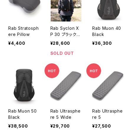
Rab Stratosph
Rab Syclon X
Rab Muon 40
ere Pillow
P 30 ブラック/
Black
ダークピュータ
¥4,400
¥28,600
¥36,300
ー
SOLD OUT
Rab Muon 50
Rab Ultrasphe
Rab Ultrasphe
Black
re 5 Wide
re 5
¥38,500
¥29,700
¥27,500