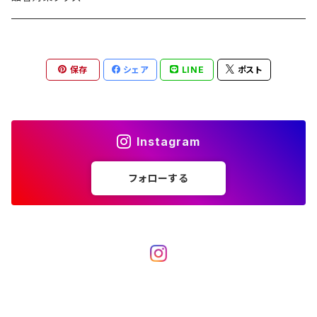
ブランケット
アクセサリー
薪ストーブ
バーナー／ストーブ
石油ストーブ
Belmont
ボトル／ハイドレーション
ナイフ、刃物
サングラス
アクセサリー
保存
シェア
LINE
ポスト
七輪、グリル
クッカー
ガスストーブ
ナイフ
BRING
ヘッドライト／ランタン
クッキングギア
フットウェア
アクセサリー
カトラリー
湯たんぽ
斧、鉈
バーナー／ストーブ
BROOKLYN WORKS
アクセサリー
コンテナ、ギアケース
アクセサリー
Instagram
コーヒーアイテム
アクセサリー
アクセサリー
クッカー
B.V.D.
ラック、スタンド
キッズ
フォローする
アクセサリー
カトラリー
CALMA STORE
クーラーボックス
コーヒーアイテム
ハードクーラーボックス
CAMPROCK
ウォーターキャリア
アクセサリー
ソフトクーラーボックス
ボトル
Carry The Sun
アクセサリー