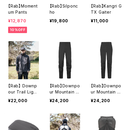
【Rab】Moment
【Rab】Silponc
【Rab】Kangri G
um Pants
ho
TX Gaiter
¥12,870
¥19,800
¥11,000
10%OFF
【Rab】 Downp
【Rab】Downpo
【Rab】Downpo
our Trail Light
ur Mountain P
ur Mountain P
Jacket
ants
ants Wmns
¥22,000
¥24,200
¥24,200