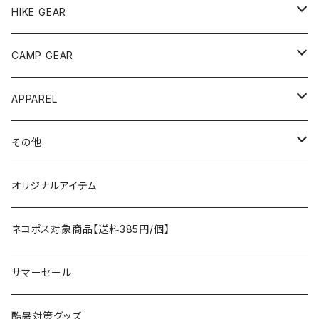
andwander
HIKE GEAR
ANOBA
テント、シェルター
CAMP GEAR
AO COOLERS
バックパック
テント、タープ
APPAREL
テント、シェルター
asobito
ポーチ／サコッシュ
スリーピングギア
トップス
その他
タープ
寝袋
AS2OV
ストレージ
テーブル、チェア
ボトムス
遊び
オリジナルアイテム
アクセサリー
マット
テーブル
フィッシング
AXESQUIN
パッキングアクセサリー
ランタン、ライト
アンダーウェア
ケア用品
ネコポス対象商品【送料385円/個】
コット
チェア
ラジコン
燃料ランタン
Ballistics
スリーピングギア
焚火台／薪ストーブ
ハンドウェア
雑貨
サマーセール
ハンモック
アクセサリー
その他
LEDライト
焚火台
BEDROCK SANDALS
クッキングギア
暖房器具
ヘッドギア
アウトレット
酷暑対策グッズ