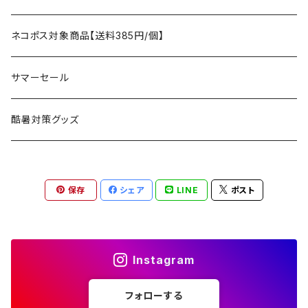
アクセサリー
マット
テーブル
フィッシング
AXESQUIN
パッキングアクセサリー
ランタン、ライト
アンダーウェア
ケア用品
ネコポス対象商品【送料385円/個】
コット
チェア
ラジコン
燃料ランタン
Ballistics
スリーピングギア
焚火台／薪ストーブ
ハンドウェア
雑貨
サマーセール
ハンモック
アクセサリー
その他
LEDライト
焚火台
BEDROCK SANDALS
クッキングギア
暖房器具
ヘッドギア
アウトレット
酷暑対策グッズ
ブランケット
アクセサリー
薪ストーブ
バーナー／ストーブ
石油ストーブ
Belmont
ボトル／ハイドレーション
ナイフ、刃物
サングラス
アクセサリー
保存
シェア
LINE
ポスト
七輪、グリル
クッカー
ガスストーブ
ナイフ
BRING
ヘッドライト／ランタン
クッキングギア
フットウェア
アクセサリー
カトラリー
湯たんぽ
斧、鉈
バーナー／ストーブ
BROOKLYN WORKS
アクセサリー
コンテナ、ギアケース
アクセサリー
Instagram
コーヒーアイテム
アクセサリー
アクセサリー
クッカー
B.V.D.
ラック、スタンド
キッズ
フォローする