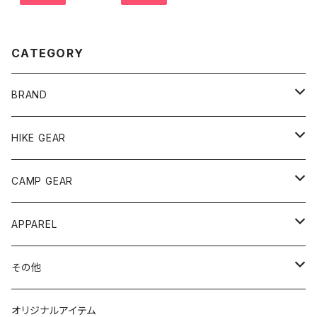
CATEGORY
BRAND
andwander
HIKE GEAR
ANOBA
テント、シェルター
CAMP GEAR
AO COOLERS
バックパック
テント、タープ
APPAREL
テント、シェルター
asobito
ポーチ／サコッシュ
スリーピングギア
トップス
その他
タープ
寝袋
AS2OV
ストレージ
テーブル、チェア
ボトムス
遊び
オリジナルアイテム