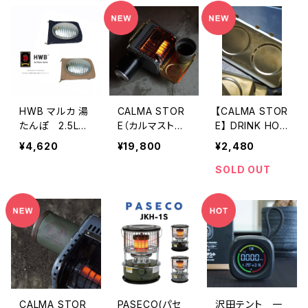
HWB マルカ 湯
CALMA STOR
【CALMA STOR
たんぽ 2.5L
E（カルマストア）
E】 DRINK HOL
オール熱源直火
SHANK HEATE
DER for SHAN
¥4,620
¥19,800
¥2,480
対応
R 25’MODEL
K HEATER / B
RASS SH-
SOLD OUT
DH-01
CALMA STOR
PASECO(パセ
沢田テント 一