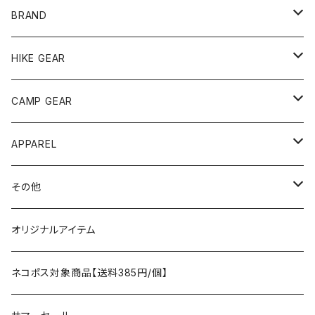
BRAND
andwander
HIKE GEAR
ANOBA
テント、シェルター
CAMP GEAR
AO COOLERS
バックパック
テント、タープ
APPAREL
テント、シェルター
asobito
ポーチ／サコッシュ
スリーピングギア
トップス
その他
タープ
寝袋
AS2OV
ストレージ
テーブル、チェア
ボトムス
遊び
オリジナルアイテム
アクセサリー
マット
テーブル
フィッシング
AXESQUIN
パッキングアクセサリー
ランタン、ライト
アンダーウェア
ケア用品
ネコポス対象商品【送料385円/個】
コット
チェア
ラジコン
燃料ランタン
Ballistics
スリーピングギア
焚火台／薪ストーブ
ハンドウェア
雑貨