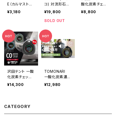
E（カルマストア）
コ) 対流形石油
酸化炭素チェッ
GAS CYLINDE
ストーブ JKH-1
カー（ショップ限
¥3,180
¥19,800
¥8,800
R COVER
S
定商品）
SOLD OUT
沢田テント 一酸
TOMONARI
化炭素チェッカ
一酸化炭素濃度
ー
チェッカー
¥14,300
¥12,980
CATEGORY