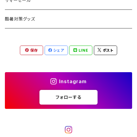
サマーセール
ハンモック
アクセサリー
その他
LEDライト
焚火台
BEDROCK SANDALS
クッキングギア
暖房器具
ヘッドギア
アウトレット
酷暑対策グッズ
ブランケット
アクセサリー
薪ストーブ
バーナー／ストーブ
石油ストーブ
Belmont
ボトル／ハイドレーション
ナイフ、刃物
サングラス
アクセサリー
保存
シェア
LINE
ポスト
七輪、グリル
クッカー
ガスストーブ
ナイフ
BRING
ヘッドライト／ランタン
クッキングギア
フットウェア
アクセサリー
カトラリー
湯たんぽ
斧、鉈
バーナー／ストーブ
BROOKLYN WORKS
アクセサリー
コンテナ、ギアケース
アクセサリー
Instagram
コーヒーアイテム
アクセサリー
アクセサリー
クッカー
B.V.D.
ラック、スタンド
キッズ
フォローする
アクセサリー
カトラリー
CALMA STORE
クーラーボックス
コーヒーアイテム
ハードクーラーボックス
CAMPROCK
ウォーターキャリア