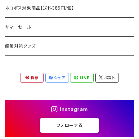
アクセサリー
マット
テーブル
フィッシング
AXESQUIN
パッキングアクセサリー
ランタン、ライト
アンダーウェア
ケア用品
ネコポス対象商品【送料385円/個】
コット
チェア
ラジコン
燃料ランタン
Ballistics
スリーピングギア
焚火台／薪ストーブ
ハンドウェア
雑貨
サマーセール
ハンモック
アクセサリー
その他
LEDライト
焚火台
BEDROCK SANDALS
クッキングギア
暖房器具
ヘッドギア
アウトレット
酷暑対策グッズ
ブランケット
アクセサリー
薪ストーブ
バーナー／ストーブ
石油ストーブ
Belmont
ボトル／ハイドレーション
ナイフ、刃物
サングラス
アクセサリー
保存
シェア
LINE
ポスト
七輪、グリル
クッカー
ガスストーブ
ナイフ
BRING
ヘッドライト／ランタン
クッキングギア
フットウェア
アクセサリー
カトラリー
湯たんぽ
斧、鉈
バーナー／ストーブ
BROOKLYN WORKS
アクセサリー
コンテナ、ギアケース
アクセサリー
Instagram
コーヒーアイテム
アクセサリー
アクセサリー
クッカー
B.V.D.
ラック、スタンド
キッズ
フォローする
アクセサリー
カトラリー