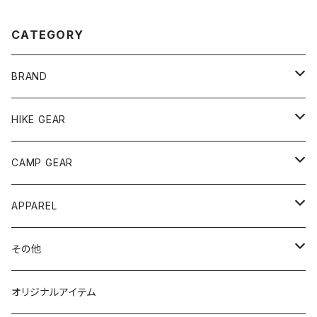
CATEGORY
BRAND
andwander
HIKE GEAR
ANOBA
テント、シェルター
CAMP GEAR
AO COOLERS
バックパック
テント、タープ
APPAREL
テント、シェルター
asobito
ポーチ／サコッシュ
スリーピングギア
トップス
その他
タープ
寝袋
AS2OV
ストレージ
テーブル、チェア
ボトムス
遊び
オリジナルアイテム