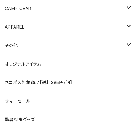
ANOBA
テント、シェルター
CAMP GEAR
AO COOLERS
バックパック
テント、タープ
APPAREL
テント、シェルター
asobito
ポーチ／サコッシュ
スリーピングギア
トップス
その他
タープ
寝袋
AS2OV
ストレージ
テーブル、チェア
ボトムス
遊び
オリジナルアイテム
アクセサリー
マット
テーブル
フィッシング
AXESQUIN
パッキングアクセサリー
ランタン、ライト
アンダーウェア
ケア用品
ネコポス対象商品【送料385円/個】
コット
チェア
ラジコン
燃料ランタン
Ballistics
スリーピングギア
焚火台／薪ストーブ
ハンドウェア
雑貨
サマーセール
ハンモック
アクセサリー
その他
LEDライト
焚火台
BEDROCK SANDALS
クッキングギア
暖房器具
ヘッドギア
アウトレット
酷暑対策グッズ
ブランケット
アクセサリー
薪ストーブ