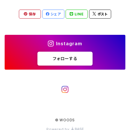
バーナー／ストーブ
石油ストーブ
Belmont
ボトル／ハイドレーション
ナイフ、刃物
サングラス
アクセサリー
保存
シェア
LINE
ポスト
七輪、グリル
クッカー
ガスストーブ
ナイフ
BRING
ヘッドライト／ランタン
クッキングギア
フットウェア
アクセサリー
カトラリー
湯たんぽ
斧、鉈
バーナー／ストーブ
BROOKLYN WORKS
アクセサリー
コンテナ、ギアケース
アクセサリー
Instagram
コーヒーアイテム
アクセサリー
アクセサリー
クッカー
B.V.D.
ラック、スタンド
キッズ
フォローする
アクセサリー
カトラリー
CALMA STORE
クーラーボックス
コーヒーアイテム
ハードクーラーボックス
CAMPROCK
ウォーターキャリア
アクセサリー
ソフトクーラーボックス
ボトル
Carry The Sun
アクセサリー
© WOODS
アクセサリー
ジャグ、タンク、バケツ
CHAORAS
Powered by