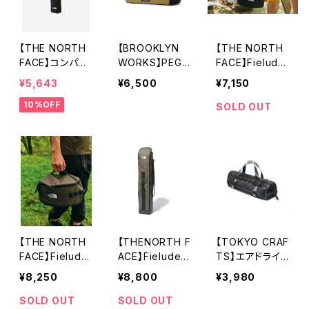
【THE NORTH
【BROOKLYN
【THE NORTH
FACE】コンパク
WORKS】PEG
FACE】Fielude
トカメラバッグ
BAG
ns® Dish Case
¥5,643
¥6,500
¥7,150
M
10%OFF
SOLD OUT
【THE NORTH
【THENORTH F
【TOKYO CRAF
FACE】Fielude
ACE】Fieluden
TS】エアドライ
ns® Dish Case
s® Pole Case
ペグケース
¥8,250
¥8,800
¥3,980
L
ニュートープグ
リーン
SOLD OUT
SOLD OUT