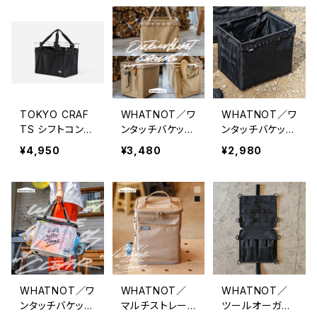
TOKYO CRAF
WHATNOT／ワ
WHATNOT／ワ
TS シフトコンテ
ンタッチバケット
ンタッチバケット
ナ
帆布 （ONE TO
HD（BK）｜ONE
¥4,950
¥3,480
¥2,980
UCH BUCKET
TOUCH BUCK
CANVAS）
ET HD
WHATNOT／ワ
WHATNOT／
WHATNOT／
ンタッチバケット
マルチストレー
ツールオーガナ