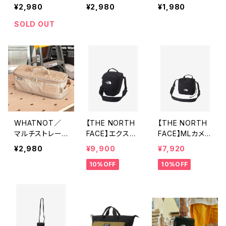
クリア（ONE TO
ジケース トール
イザー ブラック
¥2,980
¥2,980
¥1,980
UCH BUCKET
（MULTI STOR
｜TOOL ORGA
CLEAR）
AGE CASE TAL
NIZER
SOLD OUT
L）
WHATNOT／
【THE NORTH
【THE NORTH
マルチストレー
FACE】エクスプ
FACE】MLカメラ
ジケース ワイド
ローラーカメラ
バッグ
¥2,980
¥9,900
¥7,920
バッグ
10%OFF
10%OFF