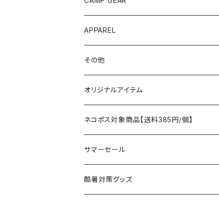
CAMP GEAR
AO COOLERS
バックパック
テント、タープ
APPAREL
テント、シェルター
asobito
ポーチ／サコッシュ
スリーピングギア
トップス
その他
タープ
寝袋
AS2OV
ストレージ
テーブル、チェア
ボトムス
遊び
オリジナルアイテム
アクセサリー
マット
テーブル
フィッシング
AXESQUIN
パッキングアクセサリー
ランタン、ライト
アンダーウェア
ケア用品
ネコポス対象商品【送料385円/個】
コット
チェア
ラジコン
燃料ランタン
Ballistics
スリーピングギア
焚火台／薪ストーブ
ハンドウェア
雑貨
サマーセール
ハンモック
アクセサリー
その他
LEDライト
焚火台
BEDROCK SANDALS
クッキングギア
暖房器具
ヘッドギア
アウトレット
酷暑対策グッズ
ブランケット
アクセサリー
薪ストーブ
バーナー／ストーブ
石油ストーブ
Belmont
ボトル／ハイドレーション
ナイフ、刃物
サングラス