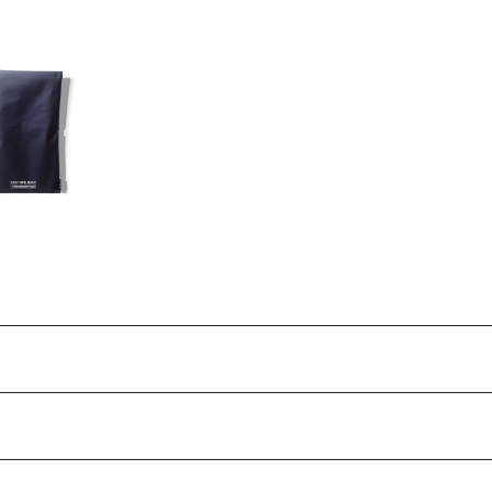
BA】マルチギアポ
ーチ S
¥2,000