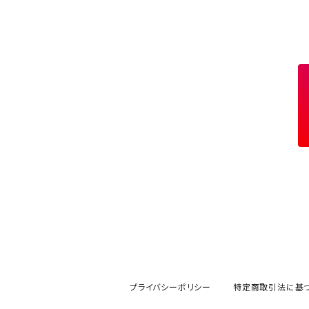
アクセサリー
七輪、グリル
クッカー
ガスストーブ
ナイフ
BRING
ヘッドライト／ランタン
クッキングギア
フットウェア
アクセサリー
カトラリー
湯たんぽ
斧、鉈
バーナー／ストーブ
BROOKLYN WORKS
アクセサリー
コンテナ、ギアケース
アクセサリー
コーヒーアイテム
アクセサリー
アクセサリー
クッカー
B.V.D.
ラック、スタンド
キッズ
アクセサリー
カトラリー
CALMA STORE
クーラーボックス
コーヒーアイテム
ハードクーラーボックス
CAMPROCK
ウォーターキャリア
アクセサリー
ソフトクーラーボックス
ボトル
Carry The Sun
アクセサリー
アクセサリー
ジャグ、タンク、バケツ
CHAORAS
プライバシーポリシー
特定商取引法に基