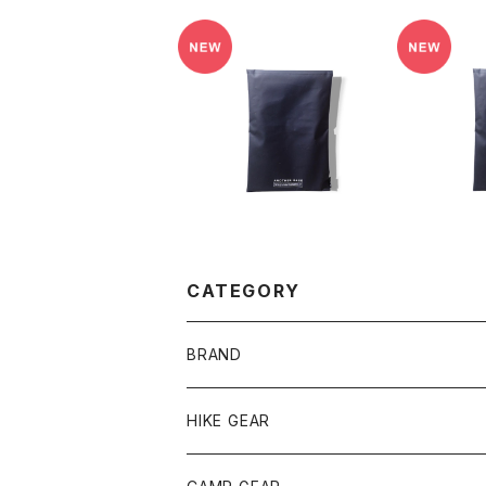
SOLD OUT
【ANO
【ANOBA】マルチギアポ
ーチ M
¥2,800
CATEGORY
BRAND
andwander
HIKE GEAR
ANOBA
テント、シェルター