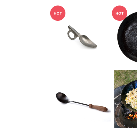
TAKIBISM IRON LEA
TAKIBI
F SPOON / タキビズム
AN DIS
¥5,720
アイアンリーフスプーン
キビズム
ッ
SOLD OUT
SO
TAKIBISM O-TAMA /
TAKIB
タキビズム お玉
ABE 
¥3,300
¥