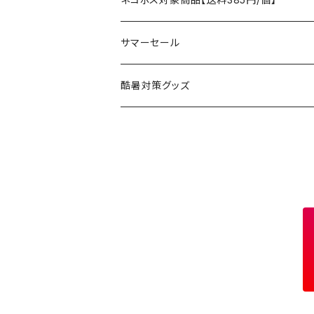
コット
チェア
ラジコン
燃料ランタン
Ballistics
スリーピングギア
焚火台／薪ストーブ
ハンドウェア
雑貨
サマーセール
ハンモック
アクセサリー
その他
LEDライト
焚火台
BEDROCK SANDALS
クッキングギア
暖房器具
ヘッドギア
アウトレット
酷暑対策グッズ
ブランケット
アクセサリー
薪ストーブ
バーナー／ストーブ
石油ストーブ
Belmont
ボトル／ハイドレーション
ナイフ、刃物
サングラス
アクセサリー
七輪、グリル
クッカー
ガスストーブ
ナイフ
BRING
ヘッドライト／ランタン
クッキングギア
フットウェア
アクセサリー
カトラリー
湯たんぽ
斧、鉈
バーナー／ストーブ
BROOKLYN WORKS
アクセサリー
コンテナ、ギアケース
アクセサリー
コーヒーアイテム
アクセサリー
アクセサリー
クッカー
B.V.D.
ラック、スタンド
キッズ
アクセサリー
カトラリー
CALMA STORE
クーラーボックス