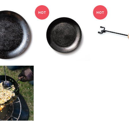
SM FRYING P
TAKIBISM FRYING P
TAKIBISM D
H LARGE / タ
AN DISH SMALL / タ
NDLE / タキ
¥5,720
¥3,520
¥5,50
 フライパンディ
キビズム フライパンディ
ッシュハン
シュ®︎ 大
ッシュ®︎ 小
LD OUT
ISM CHUKA N
/ タキビズム 中華
13,200
鍋