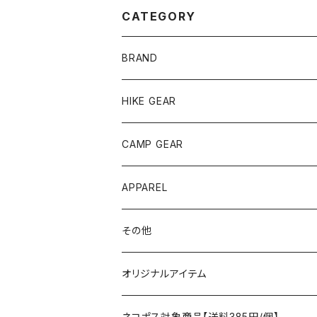
CATEGORY
BRAND
andwander
HIKE GEAR
ANOBA
テント、シェルター
CAMP GEAR
AO COOLERS
バックパック
テント、タープ
APPAREL
テント、シェルター
asobito
ポーチ／サコッシュ
スリーピングギア
トップス
その他
タープ
寝袋
AS2OV
ストレージ
テーブル、チェア
ボトムス
遊び
オリジナルアイテム
アクセサリー
マット
テーブル
フィッシング
AXESQUIN
パッキングアクセサリー
ランタン、ライト
アンダーウェア
ケア用品
ネコポス対象商品【送料385円/個】