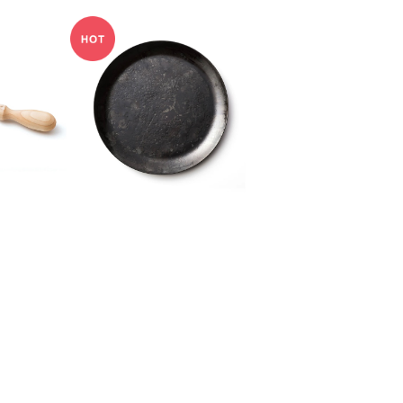
ISH HA
TAKIBISM FRYING P
ビズム ディ
AN DISH MEDIUM /
0
¥4,620
ドル
タキビズム フライパンデ
ィッシュ®︎ 中